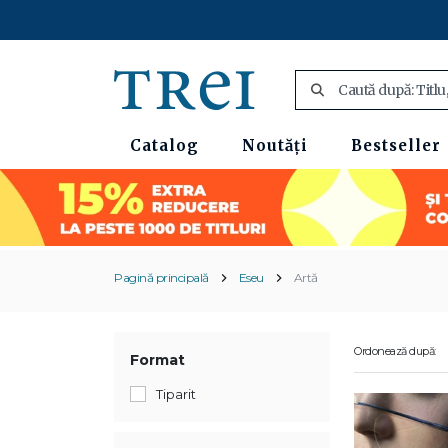
Catalog
Noutăți
Bestseller
Pagină principală
Eseu
Artă
Ordonează după:
Format
Tiparit