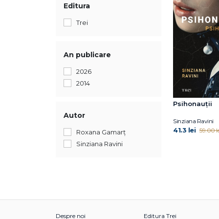
Editura
Trei
An publicare
2026
2014
Psihonauții
Autor
Sinziana Ravini
41.3 lei
59.00 le
Roxana Gamarţ
Sinziana Ravini
Despre noi
Editura Trei