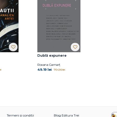
Dublă expunere
Roxana Gamarţ
49.19 lei
i
70.26 lei
Termeni și condiții
Blog Editura Trei