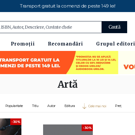
Transport gratuit la comenzi de peste 149 lei!
Caută
Promoții
Recomandări
Grupul editori
Artă
Popularitate
Titlu
Autor
Editura
Preț
Cele mai noi
-30%
-30%