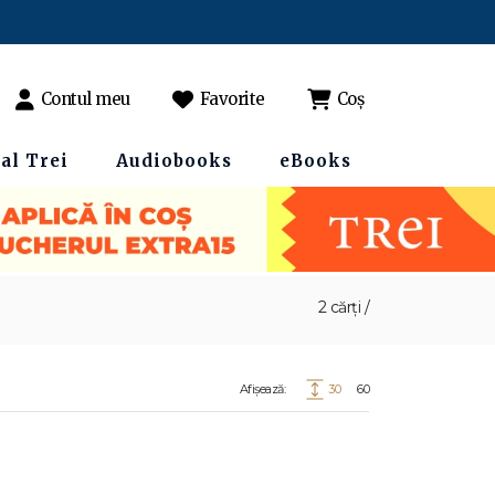
Contul meu
Favorite
Coș
al Trei
Audiobooks
eBooks
2 cărți /
Afișează:
30
60