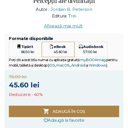
Percepții ale divinității
Autor :
Jordan B. Peterson
Editura:
Trei
Afișează mai mult
Formate disponibile
Tipărit
eBook
Audiobook
66.50 lei
45.60 lei
57.00 lei
myBOOKmag
Poți citi acest titlu numai cu aplicația gratuită
pentru
iOS
macOS
Android
Windows
mobil, tabletă și desktop (
,
,
și
).
76.00 lei
45.60 lei
Reducere: -40%
ADAUGĂ ÎN COȘ
Adaugă la favorite