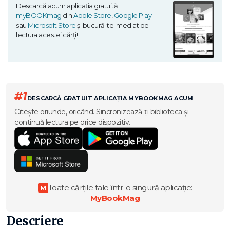
Descarcă acum aplicația gratuită
myBOOKmag
din
Apple Store
,
Google Play
sau
Microsoft Store
și bucură-te imediat de
lectura acestei cărți!
#1
DESCARCĂ GRATUIT APLICAȚIA MYBOOKMAG ACUM
Citește oriunde, oricând. Sincronizează-ți biblioteca și
continuă lectura pe orice dispozitiv.
Toate cărțile tale într-o singură aplicație:
M
MyBookMag
Descriere