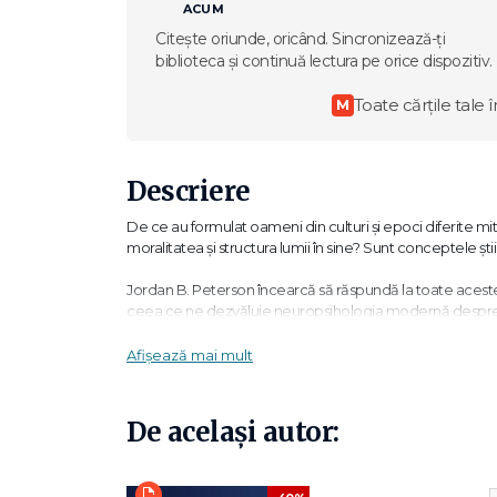
ACUM
Citește oriunde, oricând. Sincronizează-ți
biblioteca și continuă lectura pe orice dispozitiv.
Toate cărțile tale î
M
Descriere
De ce au formulat oameni din culturi și epoci diferite m
moralitatea și structura lumii în sine? Sunt conceptele știi
Jordan B. Peterson încearcă să răspundă la toate aceste
ceea ce ne dezvăluie neuropsihologia modernă despre crei
Lucrare laborioasă, care reunește neuropsihologia, știința
Afișează mai mult
față prezintă o teorie complexă care face ca înțelepciunea
Peterson revoluționează psihologia religiei.
De același autor:
„Aceasta nu este o carte care să fie rezumată și iar rezuma
a-ți extinde propriile hărți ale sensului. Plănuiesc să mă î