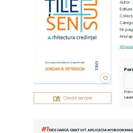
Autor :
Editura:
Colecții
Categor
Nr. pagi
Anul apa
Afișea
For
Poți c
tablet
Citește sample
#1
DESCARCĂ GRATUIT APLICAȚIA MYBOOKMA