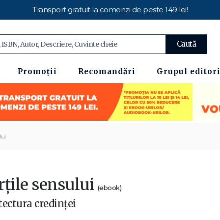
Transport gratuit la comenzi de peste 149 lei!
Caută
Promoții
Recomandări
Grupul editori
lui
rțile sensului
(ebook)
tectura credinței