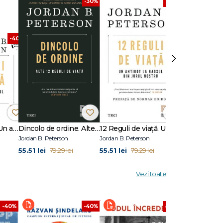
-30%
-30%
, o bună
-40%
›
lumea
son a
ență de
ul.
a.
12 Reguli de viață. Un antidot la haosul din jurul nostru
Dincolo de ordine. Alte 12 reguli de viață
12 Reguli de viață. Un antidot la haosul din jurul nostru
Dincolo de 
Jordan B. Peterson
Jordan B. Peterson
Jordan B. Peter
55.51 lei
55.51 lei
38.06 lei
79.29 lei
79.29 lei
63
Vezi toate
-40%
-40%
-40%