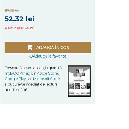
87.20 lei
52.32 lei
Reducere: -40%
ADAUGĂ ÎN COȘ
Adaugă la favorite
Descarcă acum aplicația gratuită
myBOOKmag
din
Apple Store
,
Google Play
sau
Microsoft Store
și bucură-te imediat de lectura
acestei cărți!