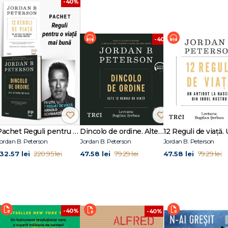
-40%
 ei, erudiția vastă în domenii care variază de la psihologia clinică la scripturi
%
-40%
iența cu pacienți, incluzând prizonieri, alcoolici și bolnavi mintal."
i de viață, care s-a vândut în mai bine de cinci milioane de exemplare în 
iholog clinician și profesor la Harvard și la Universitatea din Toronto, Peter
l mondial. Clipurile lui de pe YouTube și podcasturile sale se bucură de o audi
 cărții 12 Reguli de viață a adunat peste 250 000 de auditori de pe tot glob
este 100 de studii științifice. Autorul trăiește în Toronto, alături de familia s
Pachet Reguli pentru o viață mai bună
Dincolo de ordine. Alte 12 reguli de viață
ordan B. Peterson
Jordan B. Peterson
Jordan B. Peterson
132.57 lei
47.58 lei
47.58 lei
220.95 lei
79.29 lei
79.29 lei
-40%
-40%
ce