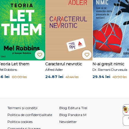
experienţei
vă
Teoria Let them
Caracterul nevrotic
N-ai greșit nimic
el Robbins
Alfred Adler
Dr. Ramani Durvasula
eexplorat
36 lei
24.87 lei
29.94 lei
60.00 lei
41.44 lei
49.90 lei
r
at
rţi comune
ărţii comune
Termeni și condiții
Blog Editura Trei
Politica de confidențialitate
Blog Pandora M
Politica cookies
Newsletter
deea neobişnuită şi eroul revoluţionar
Comanda si livrarea