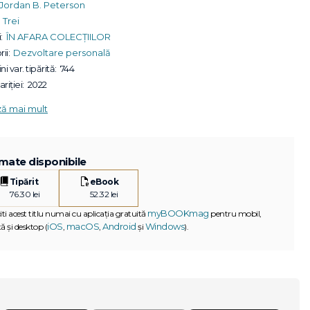
Jordan B. Peterson
Trei
:
ÎN AFARA COLECȚIILOR
ii:
Dezvoltare personală
ni var. tipărită:
744
riției:
2022
ză mai mult
mate disponibile
Tipărit
eBook
76.30 lei
52.32 lei
myBOOKmag
iti acest titlu numai cu aplicația gratuită
pentru mobil,
iOS
macOS
Android
Windows
ă și desktop (
,
,
și
).
G