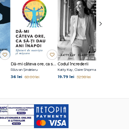
›
Dă-mi câteva ore, ca să-ţi dau ani înapoi
Codul încrederii
Atomic Habi
Răzvan Șindelaru
Katty Kay, Claire Shipman
James Clear
36 lei
19.79 lei
36 lei
60.00 lei
32.98 lei
60.00 