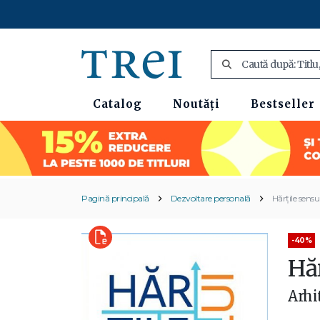
Catalog
Noutăți
Bestseller
Pagină principală
Dezvoltare personală
Hărțile sensu
-40%
Hă
Arhi