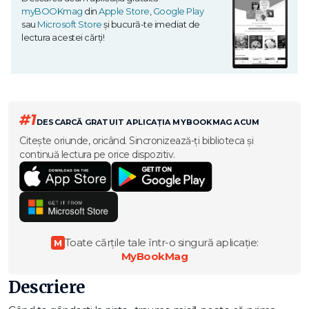
myBOOKmag
din
Apple Store
,
Google Play
sau
Microsoft Store
și bucură-te imediat de
lectura acestei cărți!
#1
DESCARCĂ GRATUIT APLICAȚIA MYBOOKMAG ACUM
Citește oriunde, oricând. Sincronizează-ți biblioteca și
continuă lectura pe orice dispozitiv.
Toate cărțile tale într-o singură aplicație:
M
MyBookMag
Descriere