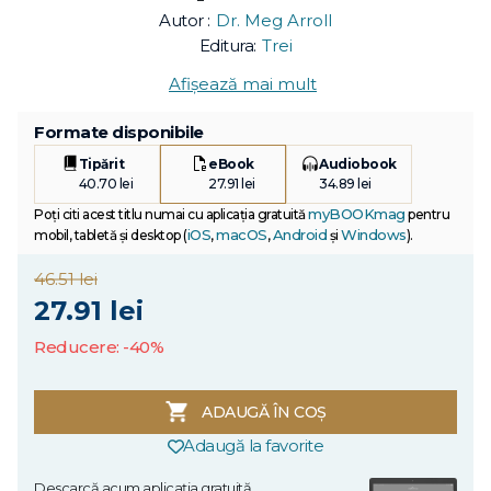
Autor :
Dr. Meg Arroll
Editura:
Trei
Afișează mai mult
Formate disponibile
Tipărit
eBook
Audiobook
40.70 lei
27.91 lei
34.89 lei
myBOOKmag
Poți citi acest titlu numai cu aplicația gratuită
pentru
iOS
macOS
Android
Windows
mobil, tabletă și desktop (
,
,
și
).
46.51 lei
27.91 lei
Reducere: -40%
ADAUGĂ ÎN COȘ
Adaugă la favorite
Descarcă acum aplicația gratuită