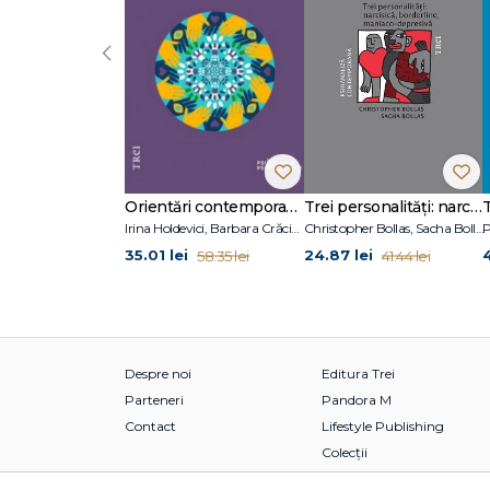
‹
Orientări contemporane în psihoterapie și consiliere psihologică
Trei personalități: narcisică, borderline, maniaco-depresivă
Irina Holdevici, Barbara Crăciun
Christopher Bollas, Sacha Bollas
P
35.01 lei
24.87 lei
58.35 lei
41.44 lei
Despre noi
Editura Trei
Parteneri
Pandora M
Contact
Lifestyle Publishing
Colecții