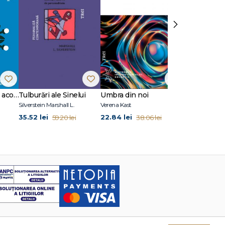
›
10 situații clinice în acompanierea doliului
Tulburări ale Sinelui
Umbra din noi
Fețe ale iubir
Silverstein Marshall L.
Verena Kast
35.52 lei
22.84 lei
29.94 lei
59.20 lei
38.06 lei
49