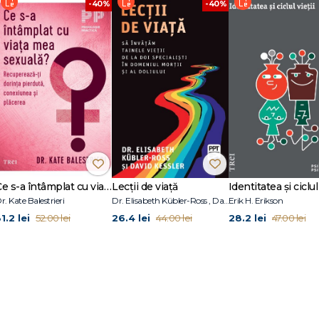
-40%
-40%
lepciunea și puterea ta, ci și pe cea a strămoșilor tăi. Este înțelepciunea p
 prin greutăți. Este un tip de reziliență care traversează timpul și dimensiunil
ire, din generație în generație. Această moștenire genetică transpare nu do
ățile tale emoționale; este o reziliență care se reflectă în modul în care ai reu
ectate în Arborele Traumei Intergeneraționale, să folosești puterea înnăscu
e, astfel încât viața ta să nu se simtă ca o permanentă cursă cu obstacole. - 
e‑a lungul anilor au avut straturi de traume care trebuiau să fie îndepărtat
mă din viața lor, dar în cele din urmă ajung să înțeleagă că există straturi ale 
grabă unor persoane din familie sau din neam. Este posibil ca și tu însuți să fi 
cru și abia mai târziu să ajungi să realizezi că, de fapt, te‑ai luptat cu traum
nire, aceasta poate arăta ca alte simptome, cum ar fi depresia cronică, an
ut poate fi dificil de observat. - DR. MARIEL BUQUÉ
Ce s-a întâmplat cu viața mea sexuală?
Lecții de viață
Identitatea și ciclul 
r. Kate Balestrieri
Dr. Elisabeth Kübler-Ross , David Kessler
Erik H. Erikson
1.2 lei
26.4 lei
28.2 lei
52.00 lei
44.00 lei
47.00 lei