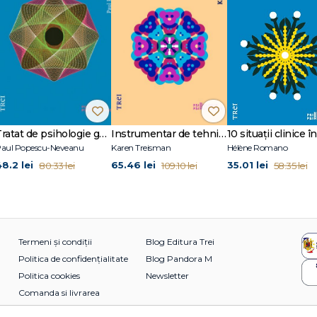
Tratat de psihologie generală
Instrumentar de tehnici terapeutice creative
aul Popescu-Neveanu
Karen Treisman
Hélène Romano
48.2 lei
65.46 lei
35.01 lei
80.33 lei
109.10 lei
58.35 lei
Termeni și condiții
Blog Editura Trei
Politica de confidențialitate
Blog Pandora M
Politica cookies
Newsletter
Comanda si livrarea