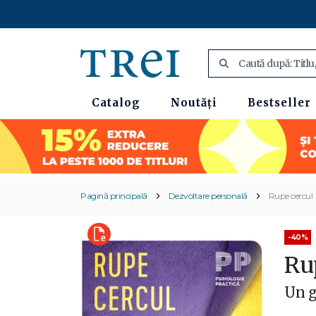
Catalog
Noutăți
Bestseller
Pagină principală
Dezvoltare personală
Rupe cercul
-40%
Ru
Un g