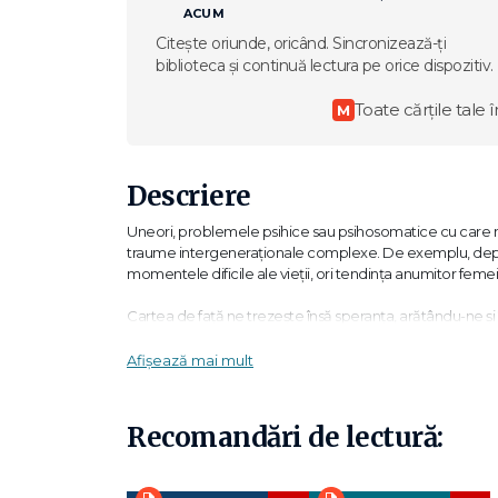
ACUM
Citește oriunde, oricând. Sincronizează-ți
biblioteca și continuă lectura pe orice dispozitiv.
Toate cărțile tale î
M
Descriere
Uneori, problemele psihice sau psihosomatice cu care ne
traume intergeneraționale complexe. De exemplu, depen
momentele dificile ale vieții, ori tendința anumitor femei 
Cartea de față ne trezește însă speranța, arătându-ne și 
ne vindecăm pe noi înșine, ci și să nu mai transmitem ma
plăcută și în același timp plină de învățăminte, presăra
Afișează mai mult
și să le vindecăm. E o carte ce nu culpabilizează, nu arată
generații.
Recomandări de lectură:
DR. MARIEL BUQUÉ este psiholog, CEO al programului d
renumitei metode BTC Generational Trauma Therapy™. 