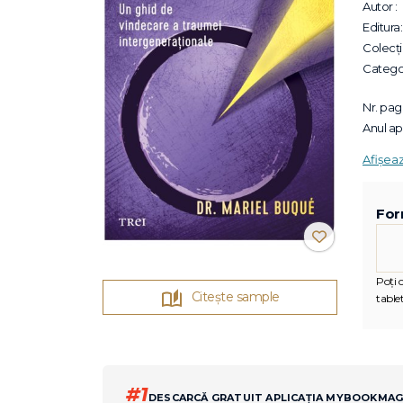
Autor :
Editura:
Colecții
Categor
Nr. pagi
Anul apa
Afișea
For
Poți c
Citește sample
tablet
#1
DESCARCĂ GRATUIT APLICAȚIA MYBOOKMA