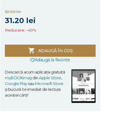
52.00 lei
31.20 lei
Reducere: -40%
ADAUGĂ ÎN COȘ
Adaugă la favorite
Descarcă acum aplicația gratuită
myBOOKmag
din
Apple Store
,
Google Play
sau
Microsoft Store
și bucură-te imediat de lectura
acestei cărți!