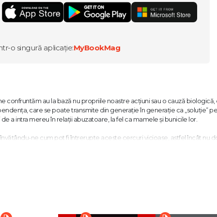
ntr-o singură aplicație:
MyBookMag
 confruntăm au la bază nu propriile noastre acțiuni sau o cauză biologică, 
dența, care se poate transmite din generație în generație ca „soluție” p
de a intra mereu în relații abuzatoare, la fel ca mamele și bunicile lor.
învățându-ne cum pot fi întrerupte aceste cercuri vicioase, astfel încât nu d
i departe, copiilor noștri, atitudinile și comportamentele dăunătoare. E o le
tă cu exemple și cu exerciții practice, menită să ne ajute să ne înțelegem pr
 cu degetul, ci oferă soluții reale unor situații cronicizate de-a lungul mai mu
e formare Break the Cycle Psychotherapy & Consulting (BTC) și fondatoar
Colaborează cu firme din topul Fortune 100, precum Google.