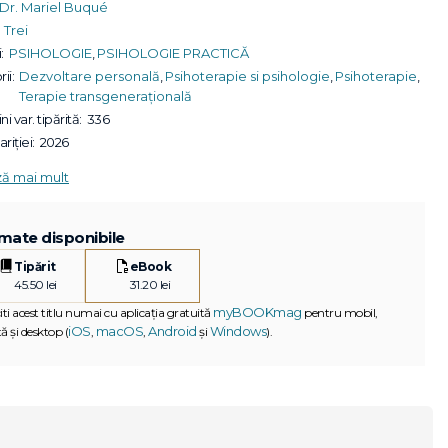
Dr. Mariel Buqué
Trei
:
PSIHOLOGIE
,
PSIHOLOGIE PRACTICĂ
ii:
Dezvoltare personală
,
Psihoterapie si psihologie
,
Psihoterapie
,
Terapie transgenerațională
ni var. tipărită:
336
riției:
2026
ză mai mult
mate disponibile
Tipărit
eBook
45.50 lei
31.20 lei
myBOOKmag
iti acest titlu numai cu aplicația gratuită
pentru mobil,
iOS
macOS
Android
Windows
ă și desktop (
,
,
și
).
G