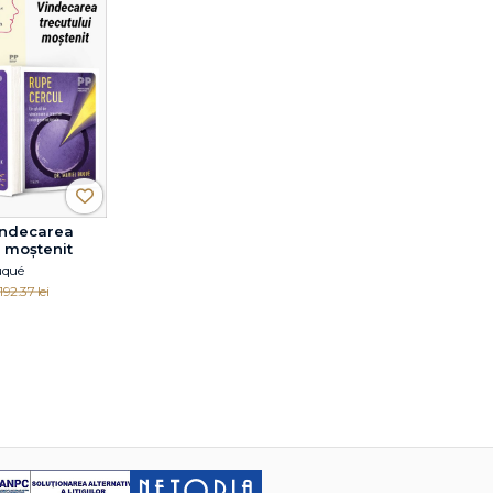
indecarea
i moștenit
uqué
192.37 lei