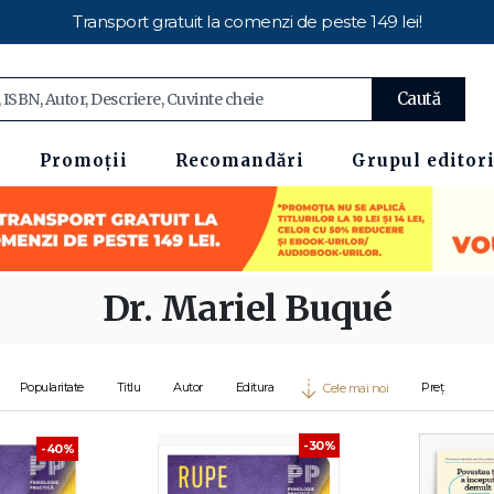
Transport gratuit la comenzi de peste 149 lei!
Caută
Promoții
Recomandări
Grupul editori
Dr. Mariel Buqué
Popularitate
Titlu
Autor
Editura
Preț
Cele mai noi
-30%
-40%