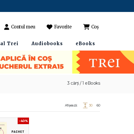
Contul meu
Favorite
Coș
al Trei
Audiobooks
eBooks
3 cărți / 1 eBooks
Afișează:
30
60
-40%