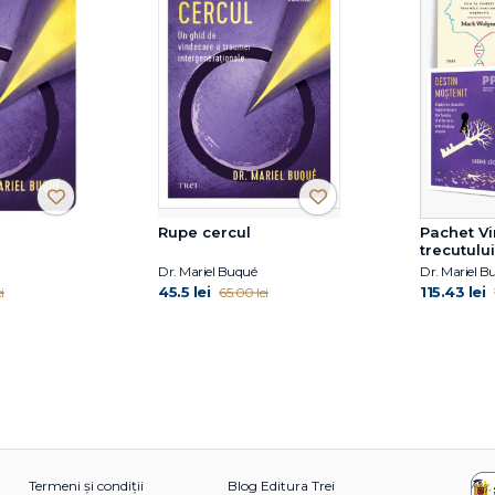
Rupe cercul
Pachet V
trecutulu
Dr. Mariel Buqué
Dr. Mariel B
45.5 lei
115.43 lei
i
65.00 lei
Termeni și condiții
Blog Editura Trei