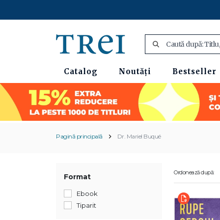
Catalog
Noutăți
Bestseller
Pagină principală
Dr. Mariel Buqué
Ordonează după:
Format
Ebook
Tiparit