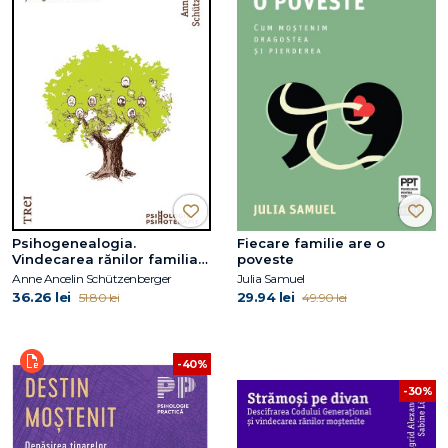
Psihogenealogia.
Fiecare familie are o
Vindecarea rănilor familiale
poveste
şi regăsirea de sine
Anne Ancelin Schützenberger
Julia Samuel
36.26 lei
29.94 lei
51.80 lei
49.90 lei
-40%
-30%