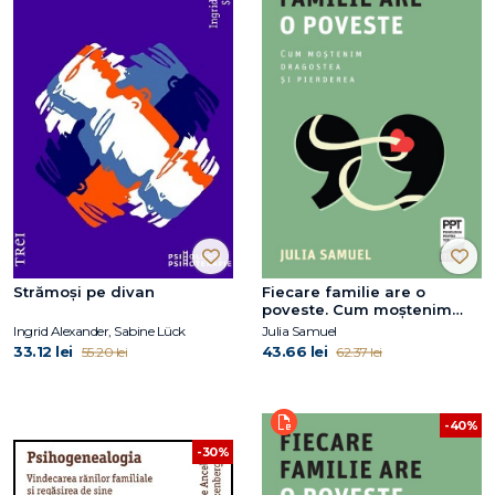
Strămoși pe divan
Fiecare familie are o
poveste. Cum moștenim
dragostea și pierderea
Ingrid Alexander, Sabine Lück
Julia Samuel
33.12 lei
43.66 lei
55.20 lei
62.37 lei
-40%
-30%