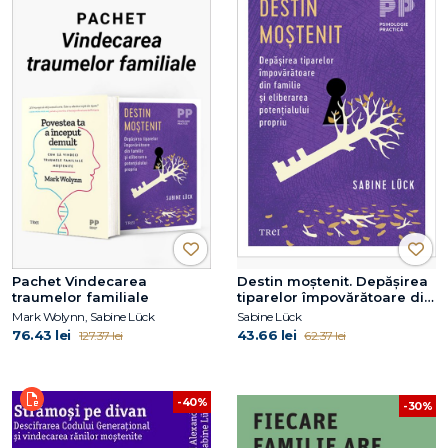
Pachet Vindecarea
Destin moștenit. Depășirea
traumelor familiale
tiparelor împovărătoare din
familie și eliberarea
Mark Wolynn, Sabine Lück
Sabine Lück
potențialului propriu
76.43 lei
43.66 lei
127.37 lei
62.37 lei
-40%
-30%