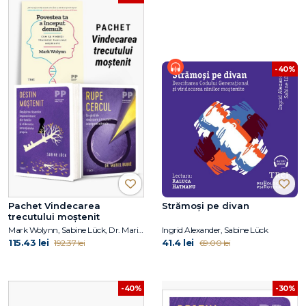
-40%
Pachet Vindecarea
Strămoși pe divan
trecutului moștenit
Mark Wolynn, Sabine Lück, Dr. Mariel Buqué
Ingrid Alexander, Sabine Lück
115.43 lei
41.4 lei
192.37 lei
69.00 lei
-40%
-30%