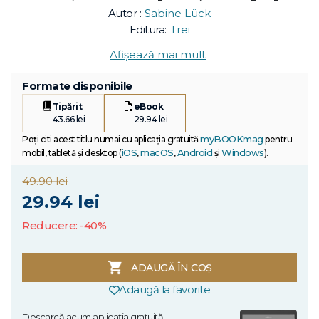
Autor :
Sabine Lück
Editura:
Trei
Afișează mai mult
Formate disponibile
Tipărit
eBook
43.66 lei
29.94 lei
myBOOKmag
Poți citi acest titlu numai cu aplicația gratuită
pentru
iOS
macOS
Android
Windows
mobil, tabletă și desktop (
,
,
și
).
49.90 lei
29.94 lei
Reducere: -40%
ADAUGĂ ÎN COȘ
Adaugă la favorite
Descarcă acum aplicația gratuită