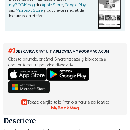
myBOOKmag
din
Apple Store
,
Google Play
sau
Microsoft Store
și bucură-te imediat de
lectura acestei cărți!
#1
DESCARCĂ GRATUIT APLICAȚIA MYBOOKMAG ACUM
Citește oriunde, oricând. Sincronizează-ți biblioteca și
continuă lectura pe orice dispozitiv.
Toate cărțile tale într-o singură aplicație:
M
MyBookMag
Descriere