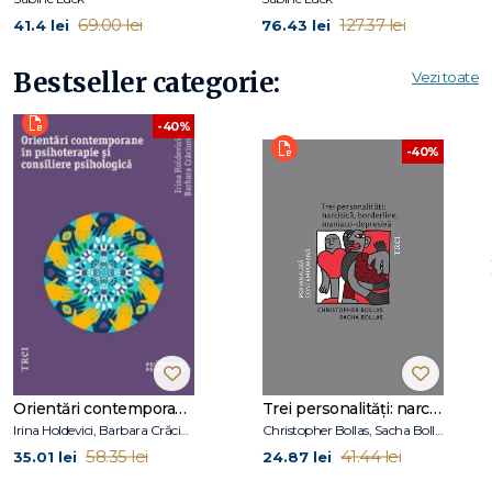
69.00 lei
127.37 lei
41.4 lei
76.43 lei
Cuprins
Bestseller categorie:
Vezi toate
Cuvânt-înainte (Oskar Holzberg)
-40%
Introducere
Ce este de fapt un destin moștenit?
-40%
Ereditar sau dobândit?
Impactul traumei asupra atașamentului și relațiilor
Încrederea primară este baza pentru iubirea de sine
Cum s-a născut ideea acestei cărți
Descoperirea Codului Generațional
Câteva sfaturi pentru lucrul cu această carte
Capitolul 1: Pregătește-te pentru călătoria către strămoșii tăi
Cine suntem noi fără suferința strămoșilor noștri?
Exercițiul 1: Un mesaj din trecut
Orientări contemporane în psihoterapie și consiliere psihologică
Trei personalități: narcisică, borderline, maniaco-depresivă
Respectă soarta strămoșilor tăi
Irina Holdevici, Barbara Crăciun
Christopher Bollas, Sacha Bollas
Atunci când strămoșii nu mai trăiesc
58.35 lei
41.44 lei
35.01 lei
24.87 lei
Stabilizarea
Exercițiul 2: O grădină ideală pentru arborele tău