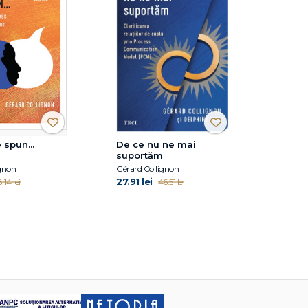
 spun...
De ce nu ne mai
suportăm
ignon
Gérard Collignon
27.91 lei
.14 lei
46.51 lei