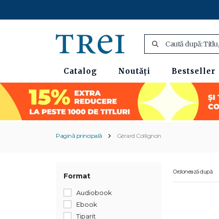
Catalog
Noutăți
Bestseller
Pagină principală
Gérard Collignon
Ordonează după:
Format
Audiobook
Ebook
Tiparit