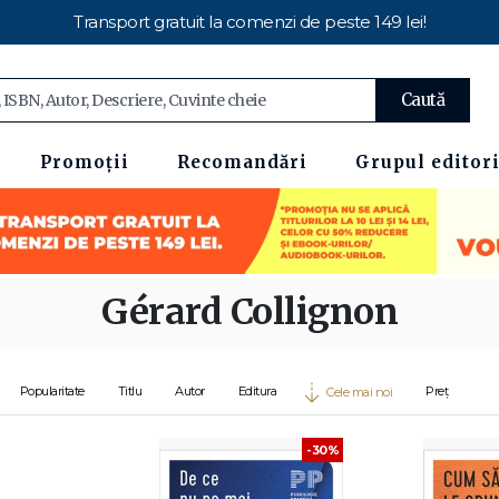
Transport gratuit la comenzi de peste 149 lei!
Caută
Promoții
Recomandări
Grupul editori
Gérard Collignon
Popularitate
Titlu
Autor
Editura
Preț
Cele mai noi
-30%