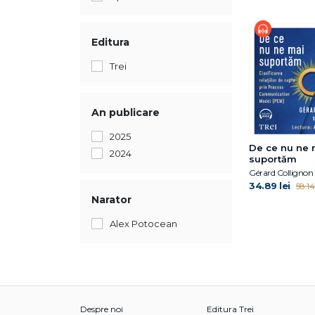
Editura
Trei
An publicare
2025
De ce nu ne 
2024
suportăm
Gérard Collignon
34.89 lei
58.14 
Narator
Alex Potocean
Despre noi
Editura Trei