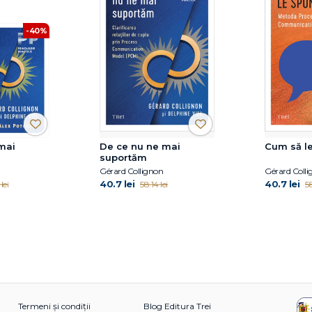
-40%
mai
De ce nu ne mai
Cum să le
suportăm
Gérard Collignon
Gérard Coll
40.7 lei
40.7 lei
lei
58.14 lei
58
Termeni și condiții
Blog Editura Trei