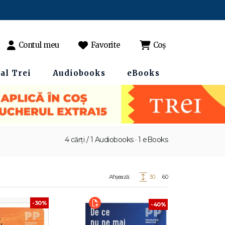
Contul meu
Favorite
Coș
al Trei
Audiobooks
eBooks
4 cărți / 1 Audiobooks · 1 eBooks
Afișează:
30
60
-30%
-40%