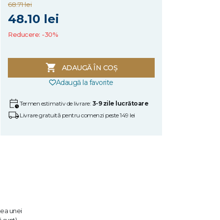
68.71 lei
48.10 lei
Reducere: -30%
ADAUGĂ ÎN COȘ
Adaugă la favorite
Termen estimativ de livrare:
3-9 zile lucrătoare
Livrare gratuită pentru comenzi peste 149 lei
tea unei