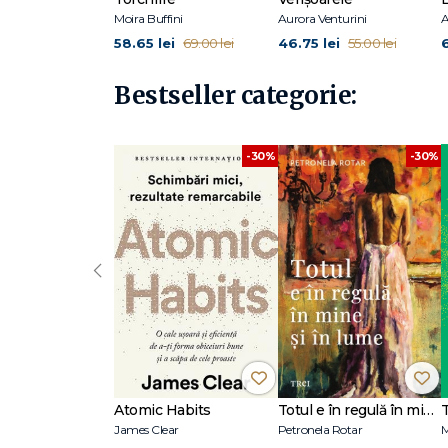
Moira Buffini
Aurora Venturini
A
58.65 lei
46.75 lei
69.00 lei
55.00 lei
Bestseller categorie:
-30%
-30%
‹
Atomic Habits
Totul e în regulă în mine și în lume
James Clear
Petronela Rotar
M