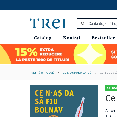
Catalog
Noutăți
Bestseller
Pagină principală
Dezvoltare personală
Ce n-aș da s
EXTRA1
Ce 
Autori :
Editura: