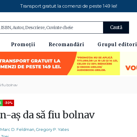
Transport gratuit la comenzi de peste 149 lei!
Caută
Promoții
Recomandări
Grupul editori
ă fiu bolnav
5
-30%
n-aș da să fiu bolnav
Marc D. Feldman
,
Gregory P. Yates
Trei