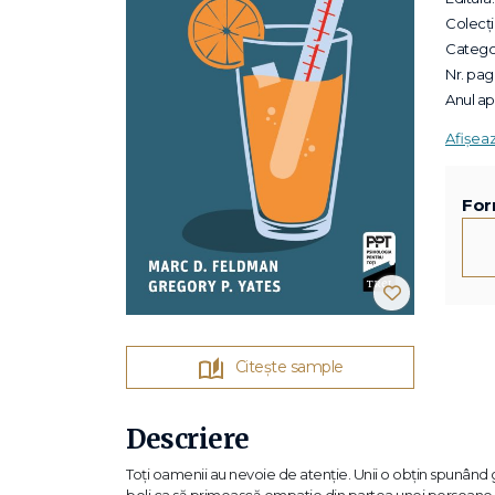
Colecții
Categor
Nr. pagi
Anul apa
Afișea
For
Citește sample
Descriere
Toți oamenii au nevoie de atenție. Unii o obțin spunând glu