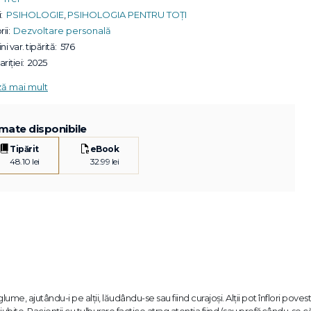
:
PSIHOLOGIE
,
PSIHOLOGIA PENTRU TOȚI
ii:
Dezvoltare personală
ni var. tipărită:
576
riției:
2025
ză mai mult
mate disponibile
Tipărit
eBook
48.10 lei
32.99 lei
me, ajutându-i pe alții, lăudându-se sau fiind curajoși. Alții pot înflori poves