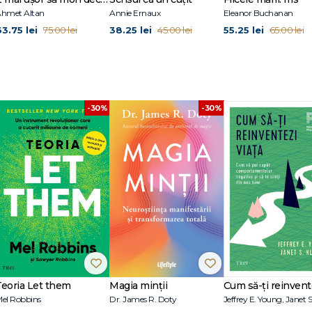
hmet Altan
Annie Ernaux
Eleanor Buchanan
63.75 lei
38.25 lei
55.25 lei
75.00 lei
45.00 lei
65.00 lei
-30%
-30%
Teoria Let them
Magia minții
el Robbins
Dr. James R. Doty