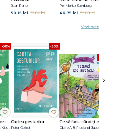
Jean Reno
Per Moritz Stenborg
Anna Todd
50.15 lei
46.75 lei
50.15 lei
59.00 lei
55.00 lei
59.
Vezi toate
-30%
-30%
-30%
›
Cum să-ți reinventezi viața
Cartea gesturilor
Ce să faci... când ți-e teamă de greșeli. Ghid pentru copiii care nu acceptă să fie imperfecți
Jeffrey E. Young, Janet S. Klosko
Peter Collett
Claire A.B. Freeland, Jacqueline B. Toner, Janet McDonnell
Jordan B. Peter