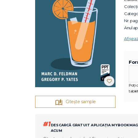
Colecții
Categor
Nr. pagi
Anul apa
Afișea
For
Poți c
tablet
Citește sample
#1
DESCARCĂ GRATUIT APLICAȚIA MYBOOKMA
ACUM