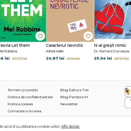
Teoria Let them
Caracterul nevrotic
N-ai greșit nimic
el Robbins
Alfred Adler
Dr. Ramani Durvasula
36 lei
24.87 lei
29.94 lei
60.00 lei
41.44 lei
49.90 lei
Termeni și condiții
Blog Editura Trei
Politica de confidențialitate
Blog Pandora M
Politica cookies
Newsletter
Comanda si livrarea
e acord cu utilizarea cookie-urilor.
Află detalii.