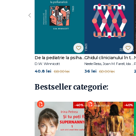
‹
De la pediatrie la psihanaliză
Ghidul clinicianului în terapia schemelor
D.W. Winnicott
Neele Reiss, Joan M. Farell, Ida A.Show
P
40.8 lei
36 lei
68.00 lei
60.00 lei
Bestseller categorie:
-40%
-40%