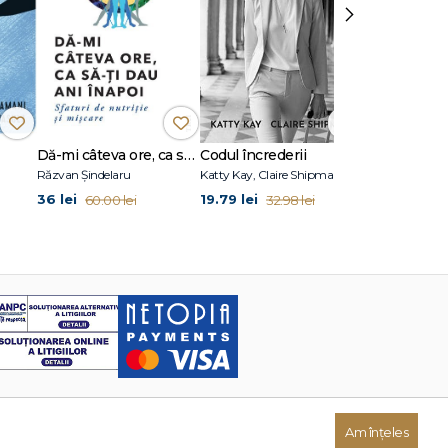
›
Dă-mi câteva ore, ca să-ţi dau ani înapoi
Codul încrederii
Atomic Habi
Răzvan Șindelaru
Katty Kay, Claire Shipman
James Clear
36 lei
19.79 lei
36 lei
60.00 lei
32.98 lei
60.00 
Am înțeles
Dezvoltat de: