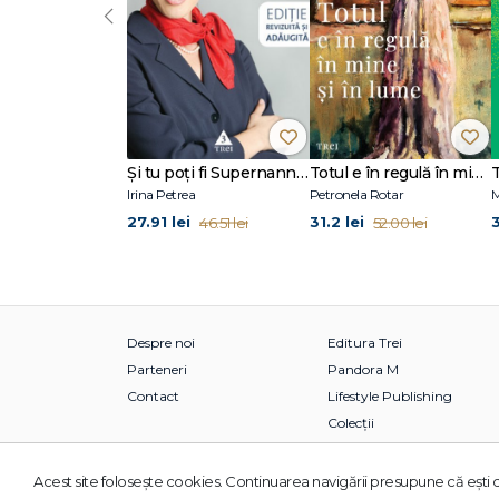
‹
Şi tu poţi fi Supernanny 1
Totul e în regulă în mine și în lume
Irina Petrea
Petronela Rotar
M
27.91 lei
31.2 lei
46.51 lei
52.00 lei
Despre noi
Editura Trei
Parteneri
Pandora M
Contact
Lifestyle Publishing
Colecții
Acest site foloseşte cookies. Continuarea navigării presupune că eşti d
© 2026 Grupul Editorial TREI. Toate drepturile rezervate.