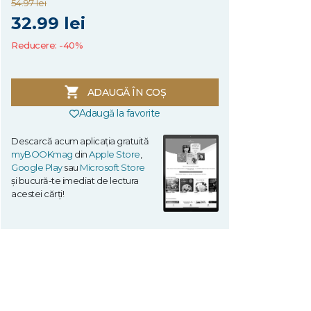
54.97 lei
32.99 lei
Reducere: -40%
ADAUGĂ ÎN COȘ
Adaugă la favorite
Descarcă acum aplicația gratuită
myBOOKmag
din
Apple Store
,
Google Play
sau
Microsoft Store
și bucură-te imediat de lectura
acestei cărți!