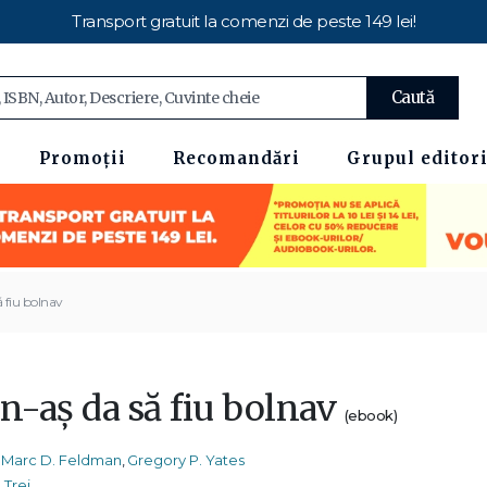
Transport gratuit la comenzi de peste 149 lei!
Caută
Promoții
Recomandări
Grupul editori
ă fiu bolnav
 n-aș da să fiu bolnav
(ebook)
Marc D. Feldman
,
Gregory P. Yates
Trei