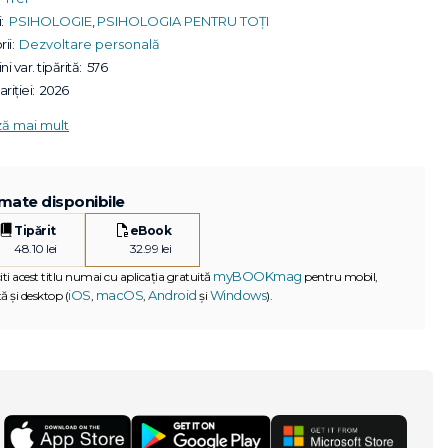
:
PSIHOLOGIE
,
PSIHOLOGIA PENTRU TOȚI
ii:
Dezvoltare personală
ni var. tipărită:
576
riției:
2026
ză mai mult
mate disponibile
Tipărit
eBook
48.10 lei
32.99 lei
myBOOKmag
iti acest titlu numai cu aplicația gratuită
pentru mobil,
iOS
macOS
Android
Windows
ă și desktop (
,
,
și
).
G