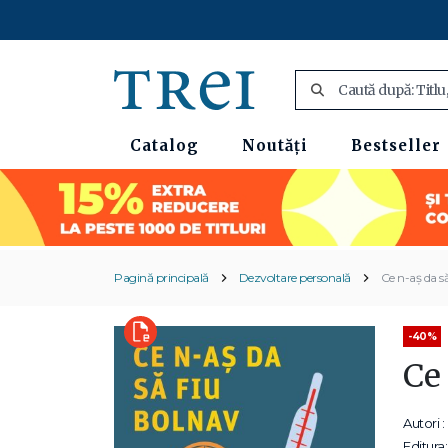
Catalog
Noutăți
Bestseller
Pagină principală
Dezvoltare personală
Ce n-aș da s
-40%
Ce
Autori :
Editura: