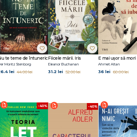
Nu te teme de întuneric
Fiicele mării. Iris
er Moritz Stenborg
Eleanor Buchanan
Ahmet Altan
26.4 lei
31.2 lei
36 lei
44.00 lei
52.00 lei
60.00 lei
-40%
-40%