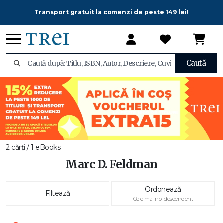
Transport gratuit la comenzi de peste 149 lei!
Caută
2 cărți / 1 eBooks
Marc D. Feldman
Ordonează
Filtează
Cele mai noi descendent