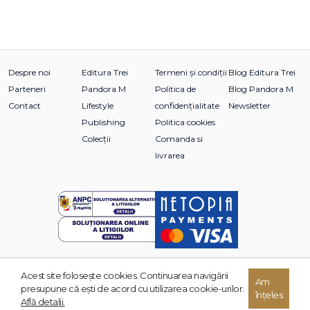
Despre noi
Editura Trei
Termeni și condiții
Blog Editura Trei
Parteneri
Pandora M
Politica de
Blog Pandora M
Contact
Lifestyle
confidențialitate
Newsletter
Publishing
Politica cookies
Colecții
Comanda si
livrarea
Acest site foloseşte cookies. Continuarea navigării
© 2026 Grupul Editorial TREI. Toate drepturile rezervate.
Am
presupune că eşti de acord cu utilizarea cookie-urilor.
înțeles
Dezvoltat de:
Află detalii.