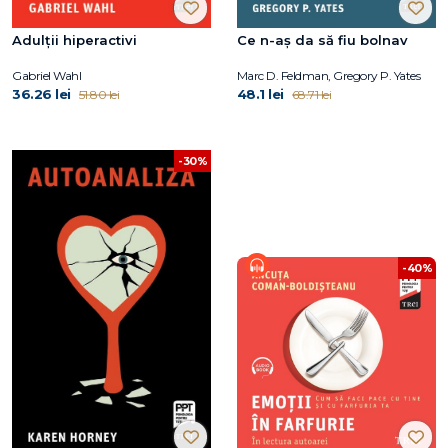
Adulții hiperactivi
Ce n-aș da să fiu bolnav
Gabriel Wahl
Marc D. Feldman, Gregory P. Yates
36.26 lei
48.1 lei
51.80 lei
68.71 lei
-30%
-40%