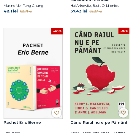
Maxine Mei-Fung Chung
Hal Arkowitz, Scott O. Lilienfeld
48.1 lei
37.43 lei
68.71 lei
62.37 lei
-30%
-40%
Pachet Eric Berne
Când Raiul nu e pe Pământ
Eric Berne
Kerry L. Malawista, Anne J. Adelman, Linda G. Kanefield