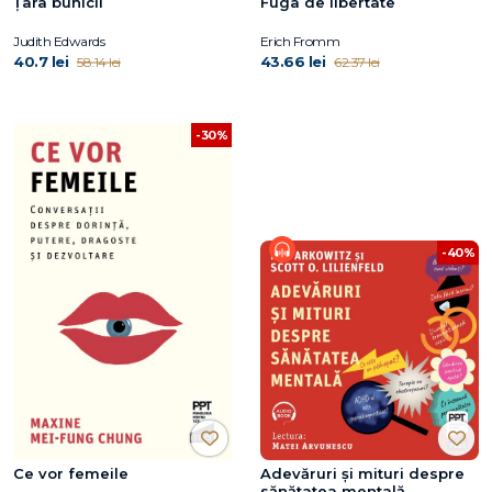
Țara bunicii
Fuga de libertate
Judith Edwards
Erich Fromm
40.7 lei
43.66 lei
58.14 lei
62.37 lei
-30%
-40%
Ce vor femeile
Adevăruri și mituri despre
sănătatea mentală