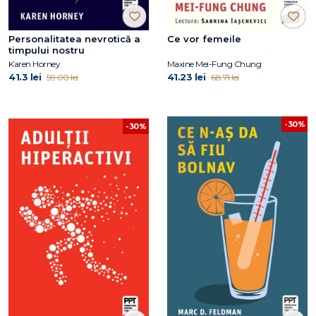
Personalitatea nevrotică a
Ce vor femeile
timpului nostru
Karen Horney
Maxine Mei-Fung Chung
41.3 lei
41.23 lei
59.00 lei
68.71 lei
-30%
-30%