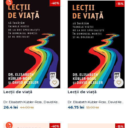
-40%
-15%
Lecții de viață
Lecții de viață
Dr. Elisabeth Kübler-Ross , David Kessler
Dr. Elisabeth Kübler-Ross , David Kessler
26.4 lei
46.75 lei
44.00 lei
55.00 lei
-40%
-15%