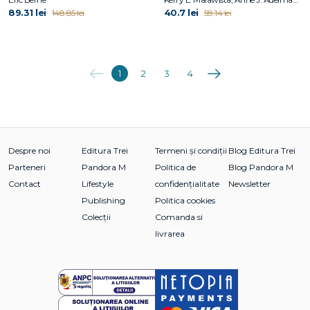
89.31 lei
40.7 lei
148.85 lei
58.14 lei
Anterioara
Următoarea
1
2
3
4
Despre noi
Editura Trei
Termeni și condiții
Blog Editura Trei
Parteneri
Pandora M
Politica de
Blog Pandora M
Contact
Lifestyle
confidențialitate
Newsletter
Publishing
Politica cookies
Colecții
Comanda si
livrarea