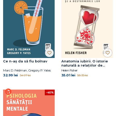
Ce n-aș da să fiu bolnav
Anatomia iubirii. O istorie
naturală a relațiilor de
dragoste și a destrămării
Marc D. Feldman, Gregory P. Yates
Helen Fisher
lor
32.99 lei
35.01 lei
54.97 lei
58.35 lei
-40%