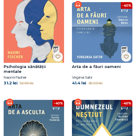
-40%
Psihologia sănătății
Arta de a făuri oameni
mentale
Naomi Fischer
Virginia Satir
31.2 lei
41.4 lei
52.00 lei
69.00 lei
-40%
-40%