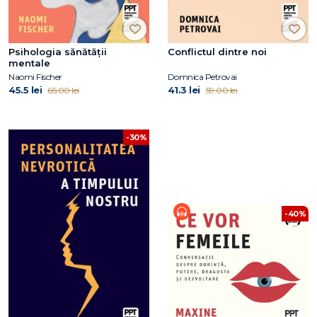
Psihologia sănătății
Conflictul dintre noi
mentale
Naomi Fischer
Domnica Petrovai
45.5 lei
41.3 lei
65.00 lei
59.00 lei
-30%
-40%