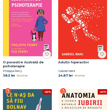
O povestire ilustrată de
Adulții hiperactivi
psihoterapie
Philippa Perry
Gabriel Wahl
38.5 lei
24.87 lei
55.00 lei
41.44 lei
-40%
-40%