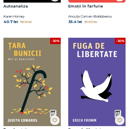
Autoanaliza
Emoții în farfurie
Karen Horney
Ancuța Coman-Boldișteanu
40.7 lei
35.4 lei
58.14 lei
59.00 lei
-30%
-30%