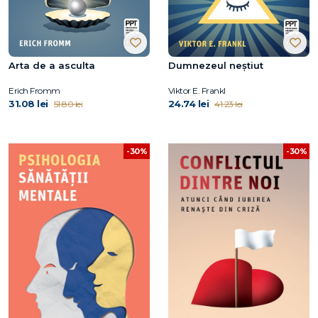
Arta de a asculta
Dumnezeul neștiut
Erich Fromm
Viktor E. Frankl
31.08 lei
24.74 lei
51.80 lei
41.23 lei
-30%
-30%