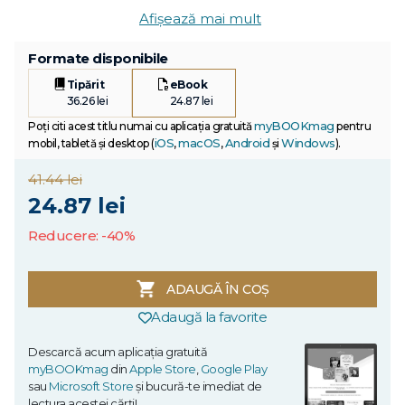
Afișează mai mult
Formate disponibile
Tipărit
eBook
36.26 lei
24.87 lei
myBOOKmag
Poți citi acest titlu numai cu aplicația gratuită
pentru
iOS
macOS
Android
Windows
mobil, tabletă și desktop (
,
,
și
).
41.44 lei
24.87 lei
Reducere: -40%
ADAUGĂ ÎN COȘ
Adaugă la favorite
Descarcă acum aplicația gratuită
myBOOKmag
din
Apple Store
,
Google Play
sau
Microsoft Store
și bucură-te imediat de
lectura acestei cărți!