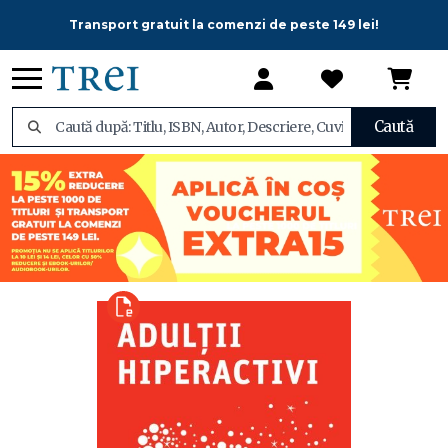
Transport gratuit la comenzi de peste 149 lei!
Caută