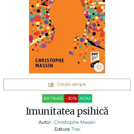
Citește sample
EXTRA15
-30%
NOU
Imunitatea psihică
Autor :
Christophe Massin
Editura:
Trei