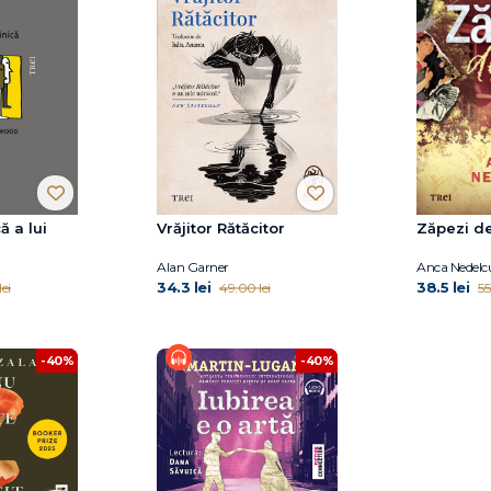
ă a lui
Vrăjitor Rătăcitor
Zăpezi de
Alan Garner
Anca Nedelc
34.3 lei
38.5 lei
ei
49.00 lei
55
-40%
-40%