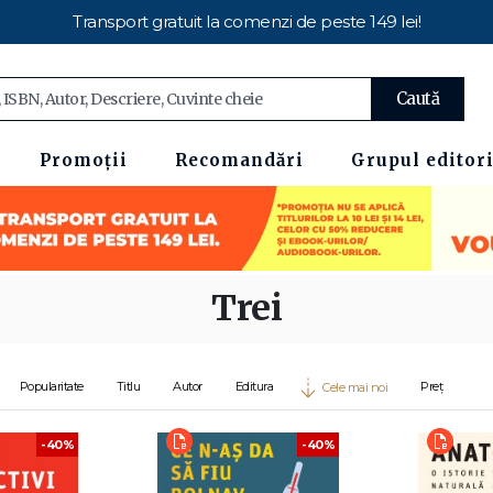
Transport gratuit la comenzi de peste 149 lei!
Caută
Promoții
Recomandări
Grupul editori
Trei
Popularitate
Titlu
Autor
Editura
Preț
Cele mai noi
-40%
-40%