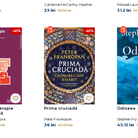
Catherine McCarthy, Heather Tedesco, Jennifer Weaver
Mickaël Lau
33 lei
31.2 lei
i
55.00 lei
52.
-40%
-40%
terapie
Prima cruciadă
Odiseea
că
ora
Peter Frankopan
Stephen Fry
36 lei
43.13 lei
 lei
60.00 lei
7