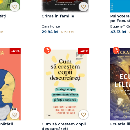
ății
Crimă în familie
Psihotera
pe Focus
Cara Hunter
Eugene T. G
29.94 lei
43.13 lei
lei
49.90 lei
7
-40%
-40%
nătății
Cum să creștem copii
Ecuația li
descurcăreți