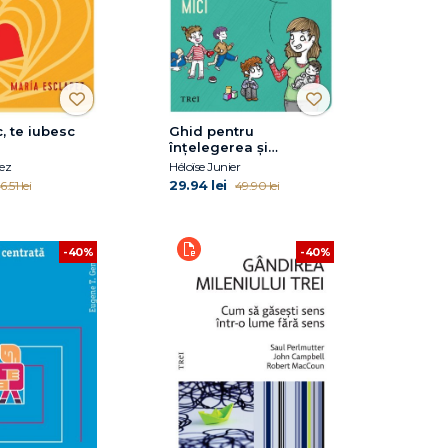
, te iubesc
Ghid pentru
înțelegerea și
îngrijirea copiilor mici
ez
Héloïse Junier
29.94 lei
6.51 lei
49.90 lei
-40%
-40%