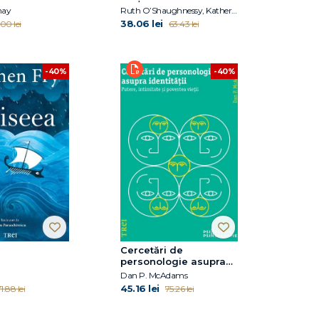
nay
Ruth O’Shaughnessy, Katherine Berry, Rudi Dallos, Karen Bateson
38.06 lei
00 lei
63.43 lei
-40%
-40%
Cercetări de
personologie asupra
identității
Dan P. McAdams
45.16 lei
1.88 lei
75.26 lei