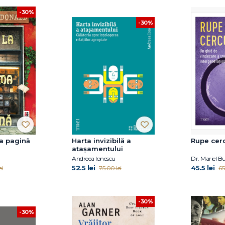
-30%
-30%
ma pagină
Harta invizibilă a
Rupe cer
atașamentului
Andreea Ionescu
Dr. Mariel B
52.5 lei
45.5 lei
ei
75.00 lei
65
-30%
-30%