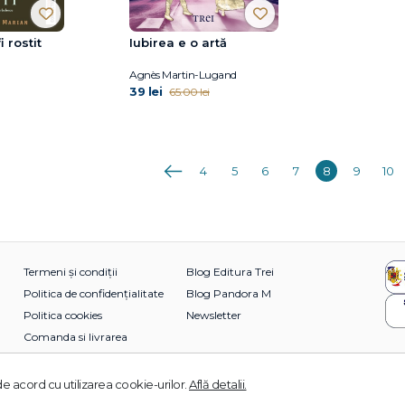
 rostit
Iubirea e o artă
Agnès Martin-Lugand
39 lei
65.00 lei
Anterioara
4
5
6
7
8
9
10
Termeni și condiții
Blog Editura Trei
Politica de confidențialitate
Blog Pandora M
Politica cookies
Newsletter
Comanda si livrarea
e acord cu utilizarea cookie-urilor.
Află detalii.