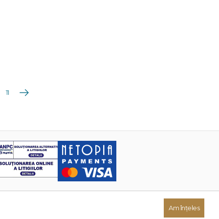
Următoarea
11
Am înțeles
Dezvoltat de: