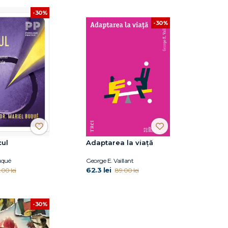
-30%
-30%
cul
Adaptarea la viață
uqué
George E. Vaillant
62.3 lei
.00 lei
89.00 lei
-30%