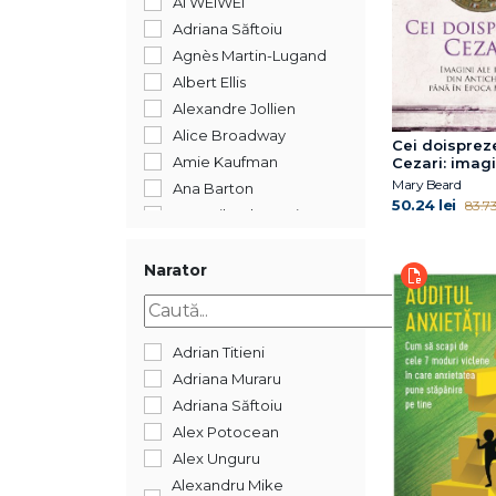
AI WEIWEI
2012
Adriana Săftoiu
2011
Agnès Martin-Lugand
2010
Albert Ellis
2009
Alexandre Jollien
2008
Alice Broadway
Cei doisprez
2007
Amie Kaufman
Cezari: imagi
puterii din An
2006
Mary Beard
Ana Barton
până în Epoc
50.24 lei
83.73 
2005
Ana-Mihaela Popișteanu
Modernă
2004
Andrea Bartz
1900
Andrei Dósa
Narator
488
Andrei Gamarț
352
Andrew Child
192
Andrew Samuels
Adrian Titieni
144
Angie Thomas
Adriana Muraru
Anna Machin
Adriana Săftoiu
Anna Todd
Alex Potocean
Anne Ancelin
Alex Unguru
Schützenberger
Alexandru Mike