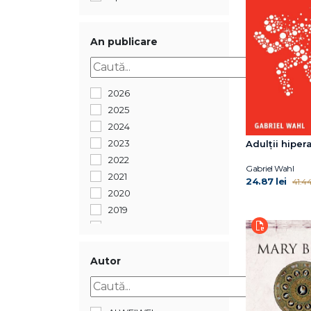
An publicare
2026
2025
2024
2023
Adulții hipera
2022
Gabriel Wahl
2021
24.87 lei
41.44
2020
2019
2018
2017
2016
Autor
2015
2014
2013