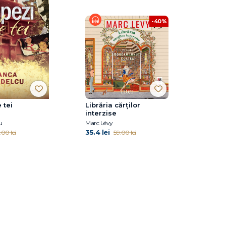
-40%
 tei
Librăria cărților
interzise
u
Marc Lévy
35.4 lei
.00 lei
59.00 lei