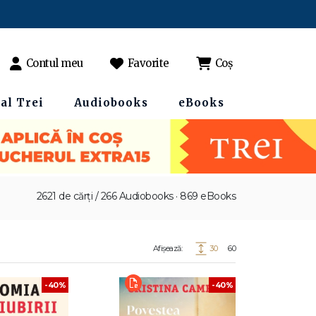
Contul meu
Favorite
Coș
al Trei
Audiobooks
eBooks
2621 de cărți / 266 Audiobooks · 869 eBooks
Afișează:
30
60
-40%
-40%