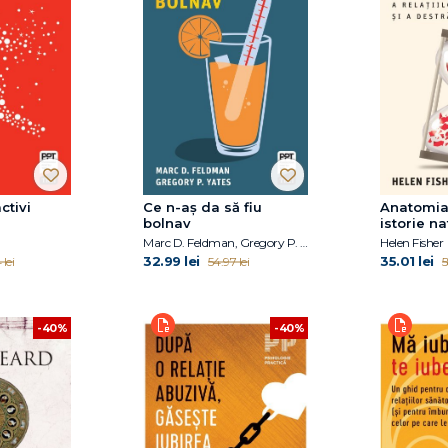
ctivi
Ce n-aș da să fiu
Anatomia 
bolnav
istorie na
relațiilo
Marc D. Feldman, Gregory P. Yates
Helen Fisher
și a destr
32.99 lei
35.01 lei
 lei
54.97 lei
5
-40%
-40%