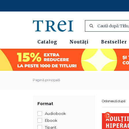
Catalog
Noutăți
Bestseller
Pagină principală
Ordonează după:
Format
Audiobook
Ebook
Tiparit