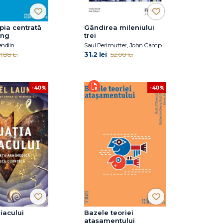
pia centrată
Gândirea mileniului
ing
trei
endlin
Saul Perlmutter, John Campbell, Robert MacCoun
31.2 lei
1.88 lei
52.00 lei
-40%
-40%
liacului
Bazele teoriei
atașamentului