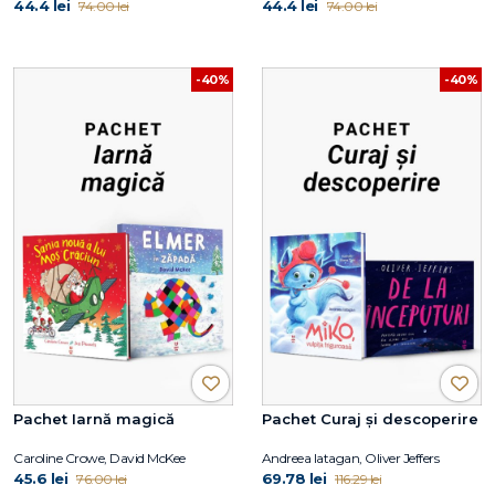
44.4 lei
44.4 lei
74.00 lei
74.00 lei
-40%
-40%
Pachet Iarnă magică
Pachet Curaj și descoperire
Caroline Crowe, David McKee
Andreea Iatagan, Oliver Jeffers
45.6 lei
69.78 lei
76.00 lei
116.29 lei