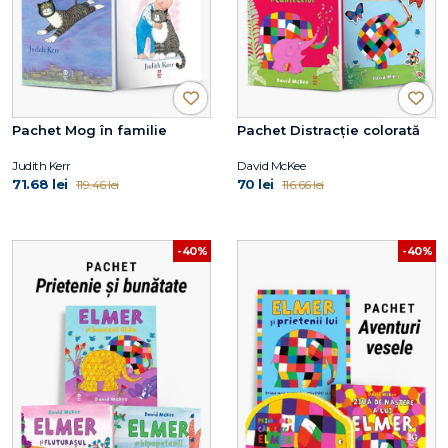
Pachet Mog în familie
Pachet Distracție colorată
Judith Kerr
David McKee
71.68 lei
70 lei
119.46 lei
116.66 lei
-40%
-40%