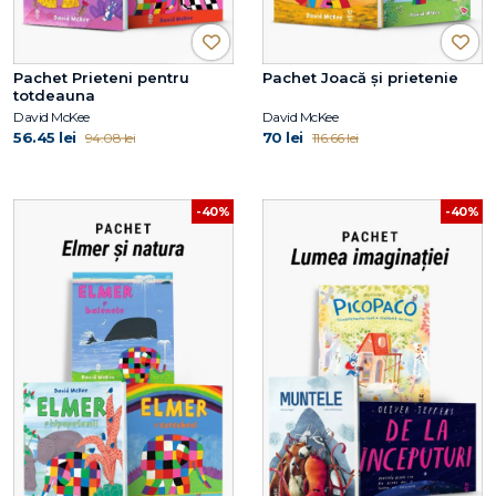
Pachet Prieteni pentru
Pachet Joacă și prietenie
totdeauna
David McKee
David McKee
56.45 lei
70 lei
94.08 lei
116.66 lei
-40%
-40%