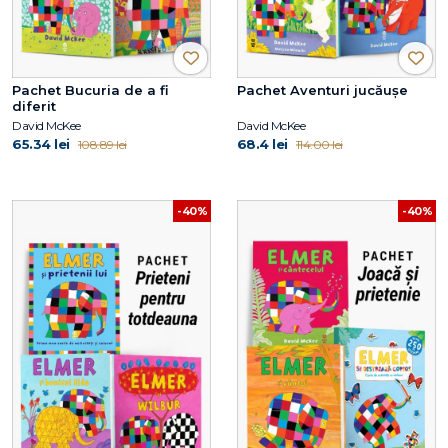
Pachet Bucuria de a fi
Pachet Aventuri jucăușe
diferit
David McKee
David McKee
65.34 lei
68.4 lei
108.89 lei
114.00 lei
-40%
-40%