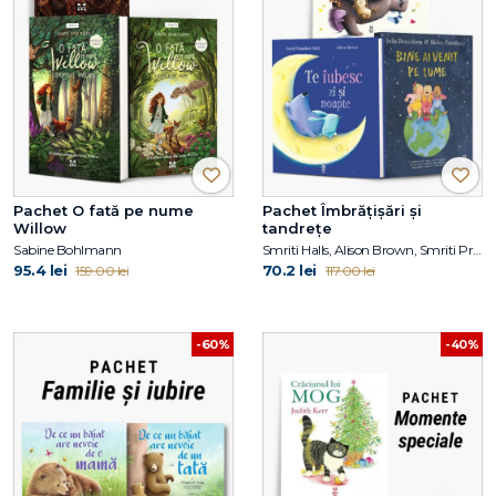
Pachet O fată pe nume
Pachet Îmbrățișări și
Willow
tandrețe
Sabine Bohlmann
Smriti Halls, Alison Brown, Smriti Prasadam-Halls, Julia Donaldson
95.4 lei
70.2 lei
159.00 lei
117.00 lei
-60%
-40%