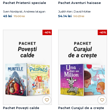
Pachet Prietenii speciale
Pachet Aventuri haioase
Sven Nordqvist, Andreea Iatagan
Judith Kerr, David McKee
45 lei
54.14 lei
75.00 lei
90.23 lei
-40%
-40%
Pachet Povești calde
Pachet Curajul de a crește