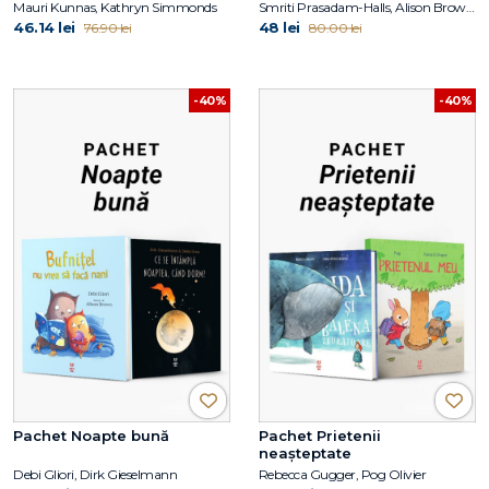
Mauri Kunnas, Kathryn Simmonds
Smriti Prasadam-Halls, Alison Brown, Julia Donaldson
46.14 lei
48 lei
76.90 lei
80.00 lei
-40%
-40%
Pachet Noapte bună
Pachet Prietenii
neașteptate
Debi Gliori, Dirk Gieselmann
Rebecca Gugger, Pog Olivier