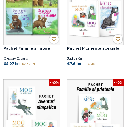
Pachet Familie și iubire
Pachet Momente speciale
Gregory E. Lang
Judith Kerr
65.97 lei
67.6 lei
164.92 lei
112.66 lei
-40%
-40%