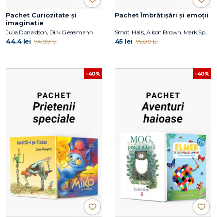
Pachet Curiozitate și
Pachet Îmbrățișări și emoții
imaginație
Julia Donaldson, Dirk Gieselmann
Smriti Halls, Alison Brown, Mark Sperring
44.4 lei
45 lei
74.00 lei
75.00 lei
-40%
-40%