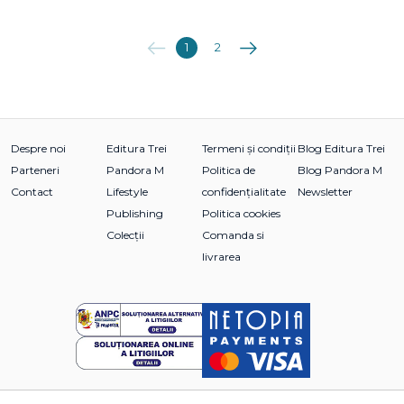
Anterioara
Următoarea
1
2
Despre noi
Editura Trei
Termeni și condiții
Blog Editura Trei
Parteneri
Pandora M
Politica de
Blog Pandora M
Contact
Lifestyle
confidențialitate
Newsletter
Publishing
Politica cookies
Colecții
Comanda si
livrarea