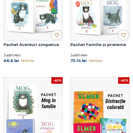
Pachet Aventuri simpatice
Pachet Familie și prietenie
Judith Kerr
Judith Kerr
66.6 lei
73.14 lei
111.00 lei
121.90 lei
-40%
-40%