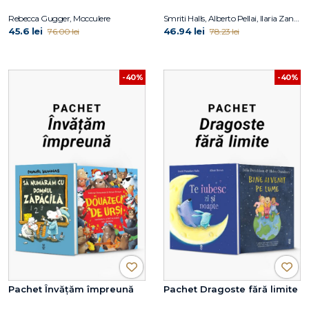
Rebecca Gugger, Mocculere
Smriti Halls, Alberto Pellai, Ilaria Zanellato
45.6 lei
46.94 lei
76.00 lei
78.23 lei
-40%
-40%
Pachet Învățăm împreună
Pachet Dragoste fără limite