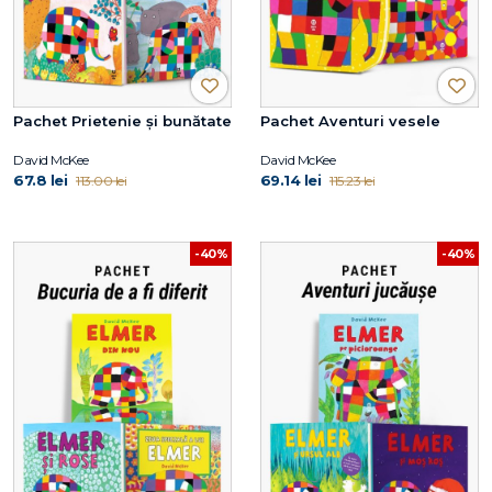
Pachet Prietenie și bunătate
Pachet Aventuri vesele
David McKee
David McKee
67.8 lei
69.14 lei
113.00 lei
115.23 lei
-40%
-40%