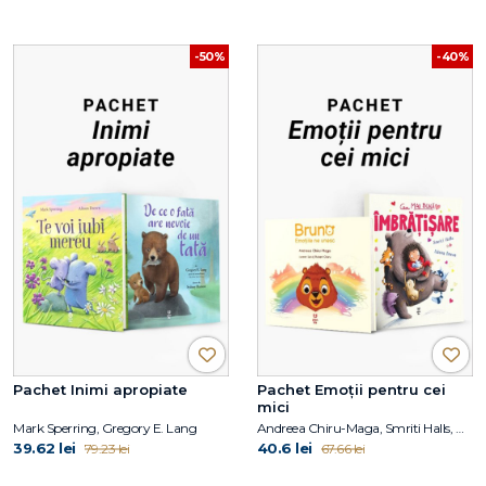
-50%
-40%
Pachet Inimi apropiate
Pachet Emoții pentru cei
mici
Mark Sperring, Gregory E. Lang
Andreea Chiru-Maga, Smriti Halls, Alison Brown
39.62 lei
40.6 lei
79.23 lei
67.66 lei