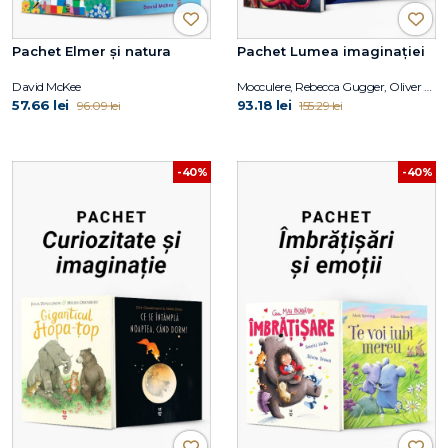
Pachet Elmer și natura
Pachet Lumea imaginației
David McKee
Mocculere, Rebecca Gugger, Oliver Jeffers
57.66 lei
93.18 lei
96.09 lei
155.29 lei
-40%
-40%