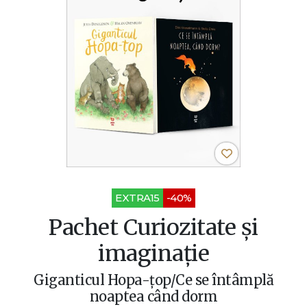
EXTRA15
-40%
Pachet Curiozitate și
imaginație
Giganticul Hopa-țop/Ce se întâmplă
noaptea când dorm