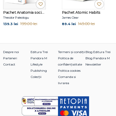
Pachet Anatomia societății moderne
Pachet Atomic Habits
Vârstă recomandată
Theodor Paleologu
James Clear
1–3 ani
199.00 lei
149.00 lei
139.3 lei
89.4 lei
Despre noi
Editura Trei
Termeni și condiții
Blog Editura Trei
Parteneri
Pandora M
Politica de
Blog Pandora M
Contact
Lifestyle
confidențialitate
Newsletter
Publishing
Politica cookies
Colecții
Comanda si
livrarea