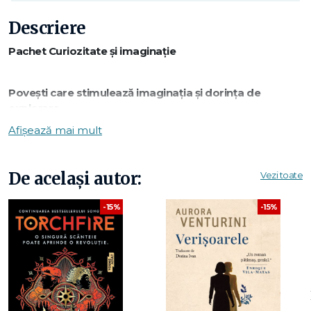
Descriere
Pachet Curiozitate și imaginație
Povești care stimulează imaginația și dorința de
explorare
Un pachet jucăuș despre aventură și descoperire. Textele
Afișează mai mult
ritmate și ilustrațiile dinamice atrag atenția celor mici. Ideal
pentru cititul împreună.
De același autor:
Vezi toate
Ce conține pachetul
-15%
-15%
Giganticul Hopa-top — Julia Donaldson
Un personaj neobișnuit pornește într-o aventură plină de
surprize. Povestea ritmată este ușor de urmărit. O lectură
distractivă pentru cititul cu voce tare.