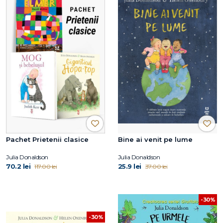
Pachet Prietenii clasice
Bine ai venit pe lume
Julia Donaldson
Julia Donaldson
70.2 lei
25.9 lei
117.00 lei
37.00 lei
-30%
-30%