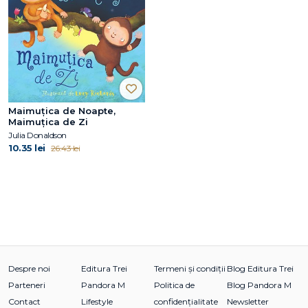
Maimuțica de Noapte,
Maimuțica de Zi
Julia Donaldson
10.35 lei
26.43 lei
Despre noi
Editura Trei
Termeni și condiții
Blog Editura Trei
Parteneri
Pandora M
Politica de
Blog Pandora M
Contact
Lifestyle
confidențialitate
Newsletter