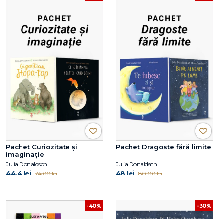
Pachet Curiozitate și
Pachet Dragoste fără limite
imaginație
Julia Donaldson
Julia Donaldson
44.4 lei
48 lei
74.00 lei
80.00 lei
-30%
-40%