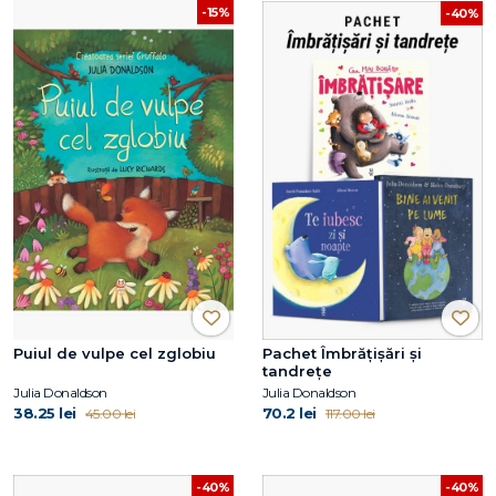
-15%
-40%
Puiul de vulpe cel zglobiu
Pachet Îmbrățișări și
tandrețe
Julia Donaldson
Julia Donaldson
38.25 lei
70.2 lei
45.00 lei
117.00 lei
-40%
-40%