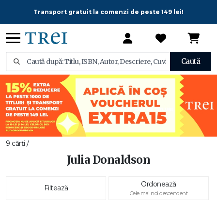
Transport gratuit la comenzi de peste 149 lei!
Caută
9 cărți /
Julia Donaldson
Ordonează
Filtează
Cele mai noi descendent