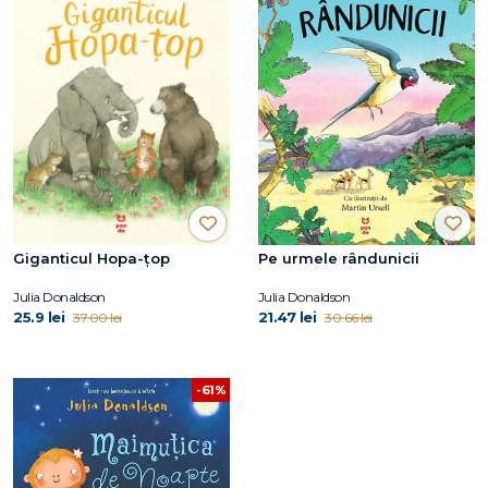
Giganticul Hopa-țop
Pe urmele rândunicii
Julia Donaldson
Julia Donaldson
25.9 lei
21.47 lei
37.00 lei
30.66 lei
-61%