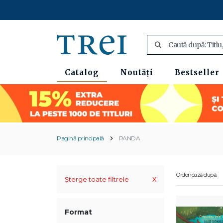
Catalog
Noutăți
Bestseller
Pagină principală
PANDA
Ordonează după:
x
Șterge toate filtrele
Format