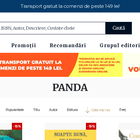
Transport gratuit la comenzi de peste 149 lei!
Caută
Promoții
Recomandări
Grupul editori
PANDA
Popularitate
Titlu
Autor
Editura
Preț
Cele mai noi
-15%
-15%