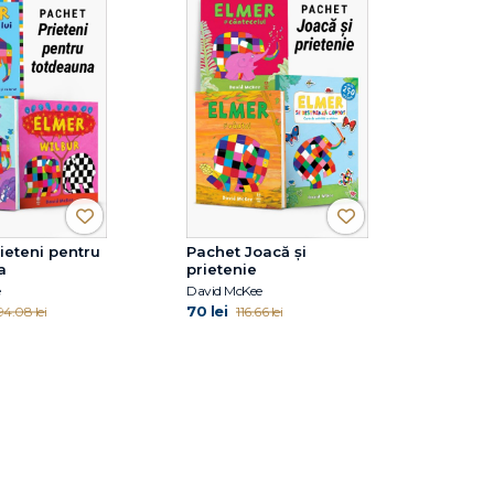
ieteni pentru
Pachet Joacă și
a
prietenie
e
David McKee
70 lei
94.08 lei
116.66 lei