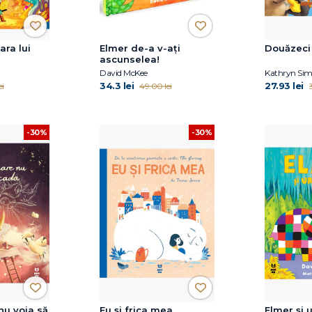
ara lui
Elmer de-a v-ați
Douăzeci 
ascunselea!
David McKee
Kathryn Si
34.3 lei
27.93 lei
ei
49.00 lei
-30%
-30%
nu voia să
Eu și frica mea
Elmer și u