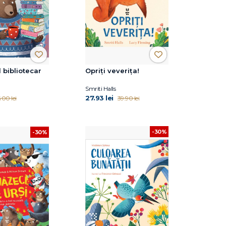
l bibliotecar
Opriți veverița!
Smriti Halls
27.93 lei
.00 lei
39.90 lei
-30%
-30%