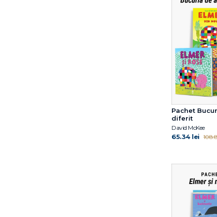
Olimpia Melinte
Oliver Jeffers
Paola Conte
Paul Petersen
Paul Stewart
Peter Bently
Pog Olivier
Rebecca Gugger
Reese Witherspoon
René Gouichoux
Pachet Bucuri
diferit
Riel Nason
David McKee
Rob Biddulph
65.34 lei
108.8
Russell Hoban
Sam Winston
Satoshi Kitamura
Seth Meyers
Smriti Prasadam-Halls
Smriti Halls
Smriti Prasadam-Halls