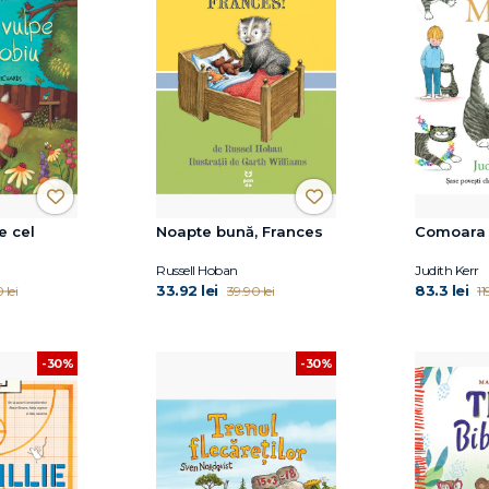
e cel
Noapte bună, Frances
Comoara 
Russell Hoban
Judith Kerr
33.92 lei
83.3 lei
 lei
39.90 lei
11
-30%
-30%