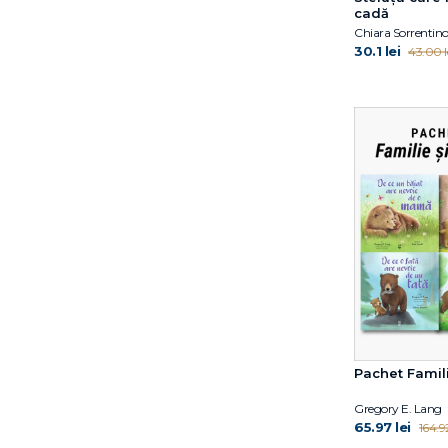
cadă
Gabriella Ballin
Chiara Sorrentin
Gregory E. Lang
30.1 lei
43.00 l
Harry Horse
Hazel Gardner
Helen Oxenbury
Ilaria Zanellato
Iulian Tănase
Jess Black
Jill Twiss
Jimmy Fallon
Joanna Gaines
Joe Todd-Stanton
John Updike
Judith Kerr
Jujja Wieslander
Pachet Famili
Julia Donaldson
Julia Rawlinson
Gregory E. Lang
Kathryn Simmonds
65.97 lei
164.92