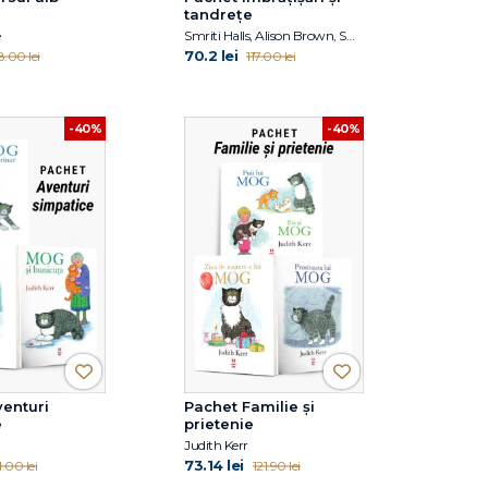
tandrețe
e
Smriti Halls, Alison Brown, Smriti Prasadam-Halls, Julia Donaldson
70.2 lei
8.00 lei
117.00 lei
-40%
-40%
enturi
Pachet Familie și
e
prietenie
Judith Kerr
73.14 lei
1.00 lei
121.90 lei