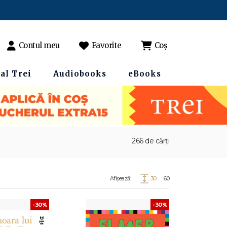
Contul meu
Favorite
Coș
al Trei
Audiobooks
eBooks
266 de cărți
Afișează:
30
60
-30%
-30%