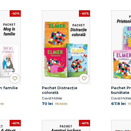
-40%
-40%
n familie
Pachet Distracție
Pachet Pr
colorată
bunătate
David McKee
David McKe
70 lei
67.8 lei
lei
116.66 lei
11
-40%
-40%