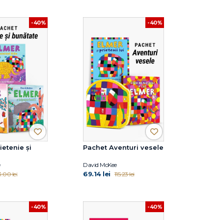
-40%
-40%
ietenie și
Pachet Aventuri vesele
e
David McKee
69.14 lei
3.00 lei
115.23 lei
-40%
-40%