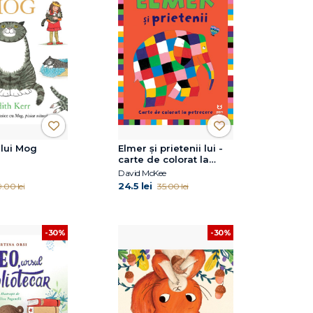
lui Mog
Elmer și prietenii lui -
carte de colorat la
petrecere
David McKee
24.5 lei
9.00 lei
35.00 lei
-30%
-30%