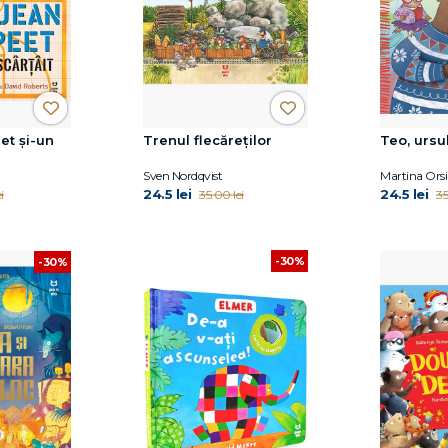
eet și-un
Trenul flecăreților
Teo, ursu
Sven Nordqvist
Martina Orsi
24.5 lei
24.5 lei
i
35.00 lei
35
-30%
-30%