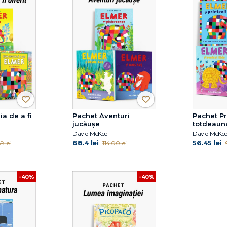
a de a fi
Pachet Aventuri
Pachet Pr
jucăușe
totdeaun
David McKee
David McKe
68.4 lei
56.45 lei
9 lei
114.00 lei
-40%
-40%