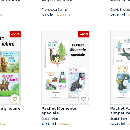
o
Francesca Sanna
David McKe
31.5 lei
26.6 lei
ei
45.00 lei
3
-60%
-40%
e și iubire
Pachet Momente
Pachet Av
speciale
simpatic
Judith Kerr
Judith Kerr
67.6 lei
66.6 lei
 lei
112.66 lei
11