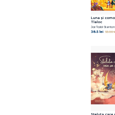
Annick Masson
Antoon Krings
Bogdan Coșa
Luna și como
Caroline Crowe
Tlaloc
Cheryl Sterling
Joe Todd-Stanton
38.5 lei
55.00 l
Chiara Sorrentino
David J. Smith
David McKee
David Sundin
Debi Gliori
Dirk Gieselmann
Doug Salati
Dr. Simona Tivadar
Edel Verlagsgruppe
Emma Karinsdotter
Emma de Woot
Eoin Colfer
Eulàlia Canal
Francesca Sanna
Steluța care 