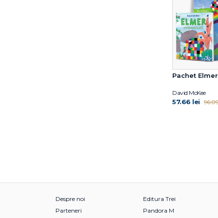
Sue Limb
Sven Nordqvist
Thierry Robberecht
Thomas Springer
Tomas Wieslander
Tomi Kontio
Pachet Elmer 
Tony Mitton
Virginia Woolf
David McKee
Zadie Smith
57.66 lei
96.09 
Despre noi
Editura Trei
Parteneri
Pandora M