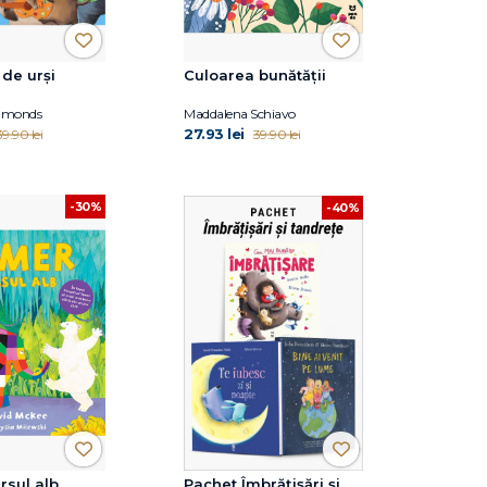
de urși
Culoarea bunătății
mmonds
Maddalena Schiavo
27.93 lei
39.90 lei
39.90 lei
-30%
-40%
rsul alb
Pachet Îmbrățișări și