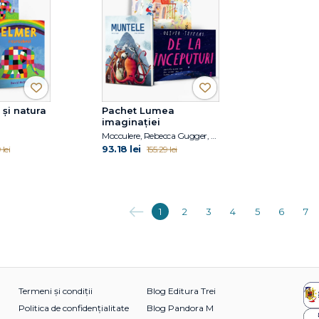
și natura
Pachet Lumea
imaginației
Mocculere, Rebecca Gugger, Oliver Jeffers
93.18 lei
lei
155.29 lei
Anterioara
1
2
3
4
5
6
7
Termeni și condiții
Blog Editura Trei
Politica de confidențialitate
Blog Pandora M