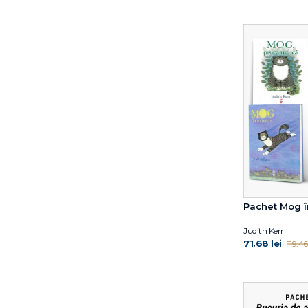
Larissa Labay
Lauren Soloy
Lisa Papp
Louise Greig
Maddalena Schiavo
Maria Loretta Giraldo
Marianne Dubuc
Marie Kondo
Marin Mălaicu-Hondrari
Mark Sperring
Martin Widmark
Martina Orsi
Matt de la Peña
Pachet Mog î
Matthew Burgess
Mauri Kunnas
Judith Kerr
71.68 lei
119.46 
Michael Rosen
Mocculere
Nick Laird
Nicola Kinnear