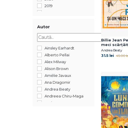
2019
2018
2017
2016
Autor
2015
Billie Jean P
meci scârțâit
Ainsley Earhardt
Andrea Beaty
Alberto Pellai
31.5 lei
45.00 le
Alex Milway
Alison Brown
Amélie Javaux
Ana Dragomir
Andrea Beaty
Andreea Chiru-Maga
Andreea Iatagan
Andreea Lițescu
Anika Aldamuy Denise
Ann Whitford Paul