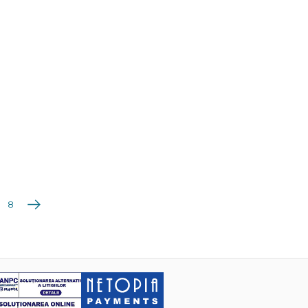
Următoarea
8