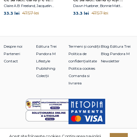
Claire A.B. Freeland, Jacqueline B. Toner, Janet McDonnell
Dawn Huebner, Bonnie Matthews
47.57 lei
47.57 lei
33.3 lei
33.3 lei
Despre noi
Editura Trei
Termeni și condiții
Blog Editura Trei
Parteneri
Pandora M
Politica de
Blog Pandora M
Contact
Lifestyle
confidențialitate
Newsletter
Publishing
Politica cookies
Colecții
Comanda si
livrarea
Acest site foloseşte cookies. Continuarea navigării