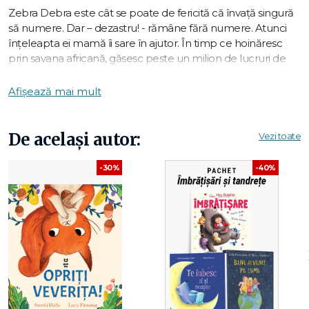
Zebra Debra este cât se poate de fericită că învață singură
să numere. Dar – dezastru! - rămâne fără numere. Atunci
înțeleapta ei mamă îi sare în ajutor. În timp ce hoinăresc
prin savana africană, găsesc peste un milion de lucruri de
numărat, înainte ca mama să îi spună Debrei că uneori cel
mai bun număr dintre toate este unu. Până la urmă, tu esti
Afișează mai mult
unic(ă)!
De același autor:
Vezi toate
Din această carte
f
iecare copil învață că este unic și
valoros
, indiferent cât de mare este lumea.
-30%
-40%
Beneficii de lectură:
stimulează atenția și spiritul de observare;
promovează imaginația;