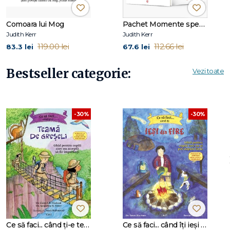
poveste:
Comoara lui Mog
Pachet Momente speciale
Judith Kerr
Judith Kerr
Gestionarea emoțiilor.
Copiii învață că greșelile sunt firești
119.00 lei
112.66 lei
83.3 lei
67.6 lei
și că pot fi depășite cu răbdare și sprijin.
Bestseller categorie:
Vezi toate
Adaptarea la schimbare.
Fie că este vorba despre un nou
membru al familiei sau despre o situație neașteptată, Mog îi
ajută pe cei mici să accepte schimbările.
-30%
-30%
Umor și perspectivă pozitivă.
Întâmplările amuzante
dezvoltă capacitatea copiilor de a privi situațiile dificile cu
optimism.
Siguranță emoțională.
Relația dintre Mog și familia ei
transmite ideea de iubire necondiționată și apartenență.
Ce să faci... când ți-e teamă de greșeli. Ghid pentru copiii care nu acceptă să fie imperfecți
Ce să faci... când îţi ieşi din fire. Ghid pentru copiii care nu-şi pot stăpâni furia