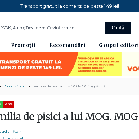
Transport gratuit la comenzi de peste 149 lei!
Caută
Promoții
Recomandări
Grupul editori
Copii 1-3 ani
Familia de pisici a lui MOG. MOG în grădină
5
-30%
milia de pisici a lui MOG. MOG
Judith Kerr
Pandora M