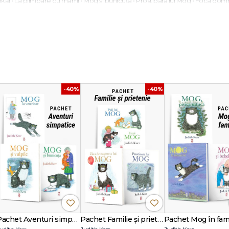
nkăi • La plimbare cu mami • Mog și bunicuța • Prostioara lui Mog • Foca dom
ștere a lui Mog • Crăciunul de pomină a lui Mog
mpreună cu familia în 1933 pentru a scăpa de Partidul Nazist ajuns la putere 
ai târziu a lucrat ca redactor la BBC. În 2012, a fost numită Ofițer al Ordinului I
u întreaga sa activitate literară. Judith a continuat să scrie și să ilustreze căr
19, la aproape 96 de ani.
-40%
-40%
Pachet Aventuri simpatice
Pachet Familie și prietenie
Pachet Mog în fami