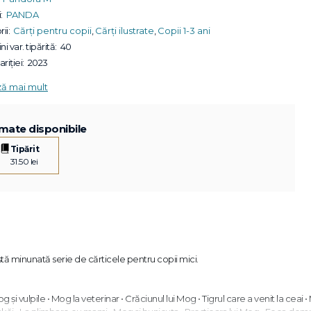
:
PANDA
ii:
Cărți pentru copii
,
Cărți ilustrate
,
Copii 1-3 ani
ni var. tipărită:
40
riției:
2023
ză mai mult
mate disponibile
Tipărit
31.50 lei
stă minunată serie de cărticele pentru copii mici.
 și vulpile • Mog la veterinar • Crăciunul lui Mog • Tigrul care a venit la ceai •