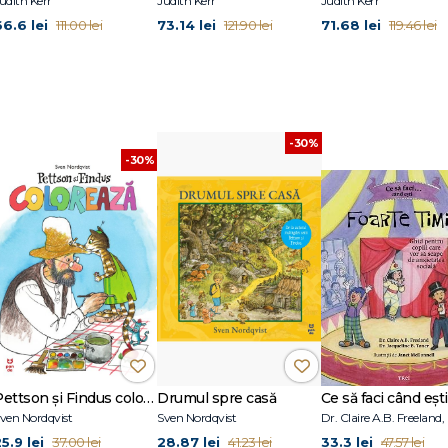
udith Kerr
Judith Kerr
Judith Kerr
66.6 lei
73.14 lei
71.68 lei
111.00 lei
121.90 lei
119.46 lei
-30%
-30%
Pettson și Findus colorează
Drumul spre casă
ven Nordqvist
Sven Nordqvist
5.9 lei
28.87 lei
33.3 lei
37.00 lei
41.23 lei
47.57 lei