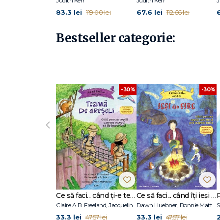
Judith Kerr
Judith Kerr
J
83.3 lei
67.6 lei
119.00 lei
112.66 lei
Bestseller categorie:
-30%
-30%
‹
Ce să faci... când ți-e teamă de greșeli. Ghid pentru copiii care nu acceptă să fie imperfecți
Ce să faci... când îţi ieşi din fire. Ghid pentru copiii care nu-şi pot stăpâni furia
Claire A.B. Freeland, Jacqueline B. Toner, Janet McDonnell
Dawn Huebner, Bonnie Matthews
S
33.3 lei
33.3 lei
2
47.57 lei
47.57 lei