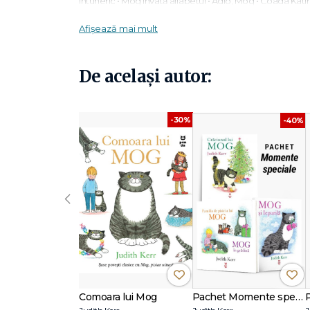
întuneric • Mog învață alfabetul • Adio, Mog • Coada Kati
Cleghorn • Blestemul iepurelui de la școală • Ziua de na
Afișează mai mult
JUDITH KERR s-a născut la Berlin. A plecat din Germania î
stabilit în Anglia. A studiat la Școala Centrală de Artă și m
De același autor:
Britanic (OBE), iar în 2016 a primit Premiul Booktrust pentr
copii până în ultima clipă. S-a stins din viață pe 22 mai 20
-30%
-40%
‹
Comoara lui Mog
Pachet Momente speciale