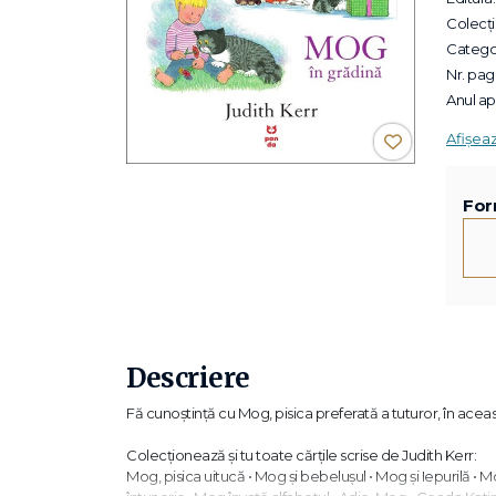
Colecții
Categor
Nr. pagi
Anul apa
Afișea
For
Descriere
Fă cunoștinţă cu Mog, pisica preferată a tuturor, în acea
Colecţionează și tu toate cărțile scrise de Judith Kerr:
Mog, pisica uitucă • Mog și bebelușul • Mog și Iepurilă • Mog