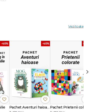
nului
și s-a
mperiului
Vezi toate
ți pentru
-40%
-40%
-40%
›
lie
Pachet Aventuri haioase
Pachet Prietenii colorate
Pachet Priet