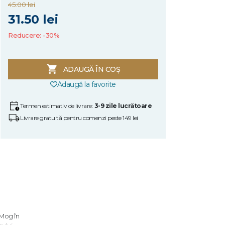
45.00 lei
31.50 lei
Reducere: -30%
ADAUGĂ ÎN COȘ
Adaugă la favorite
Termen estimativ de livrare:
3-9 zile lucrătoare
Livrare gratuită pentru comenzi peste 149 lei
 Mog în