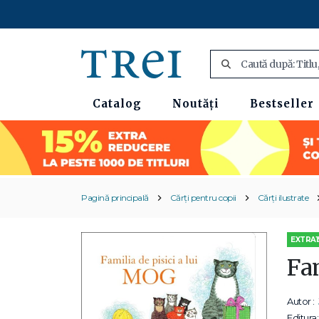
Catalog
Noutăți
Bestseller
Pagină principală
Cărți pentru copii
Cărți ilustrate
EXTRA1
Fa
Autor :
Editura: