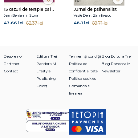
✔ Combină
analiza psihologică cu instrumente concrete
15 cazuri de terapie psihosomatică
Jurnal de psihanalist
pentru schimbare
.
Jean Benjamin Stora
Vasile Dem. Zamfirescu
✔ Te ajută să
înțelegi mai bine emoțiile și să îți regăsești
62.37 lei
68.71 lei
43.66 lei
48.1 lei
sensul și conexiunile din viață
.
Cui i se potrivește acest pachet:
Despre noi
Editura Trei
Termeni și condiții
Blog Editura Trei
✔ Persoanelor care se confruntă cu
stări de tristețe,
Parteneri
Pandora M
Politica de
Blog Pandora M
anxietate sau lipsă de motivație
.
Contact
Lifestyle
confidențialitate
Newsletter
✔ Celor care vor să
înțeleagă mai bine mecanismele
Publishing
Politica cookies
depresiei
.
Colecții
Comanda si
✔ Cititorilor interesați de
psihologie, sănătate emoțională
livrarea
și dezvoltare personală
.
✔ Oricui își dorește să
își regăsească echilibrul interior și
sensul în viață
.
Descriere detaliată a titlurilor: