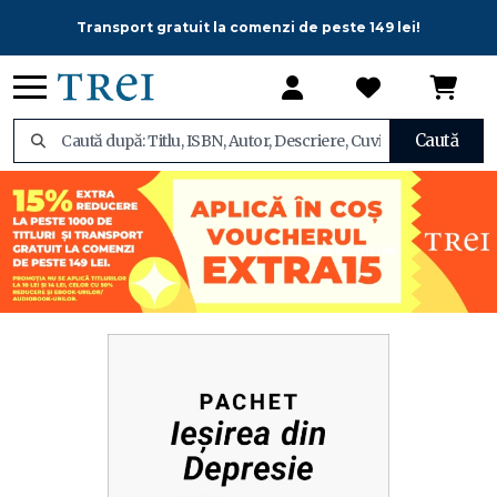
Transport gratuit la comenzi de peste 149 lei!
Caută