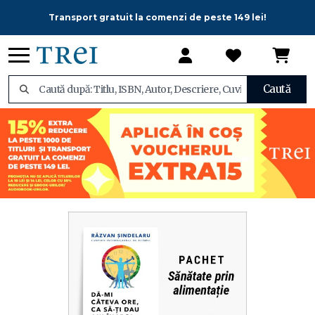
Transport gratuit la comenzi de peste 149 lei!
Caută