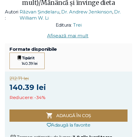
mult)/Mănâncă și învinge dieta
Autori
Răzvan Șindelaru
,
Dr. Andrew Jenkinson
,
Dr.
:
William W. Li
Editura:
Trei
Afișează mai mult
Formate disponibile
Tipărit
140.39 lei
212.71 lei
140.39 lei
Reducere: -34%
ADAUGĂ ÎN COȘ
Adaugă la favorite