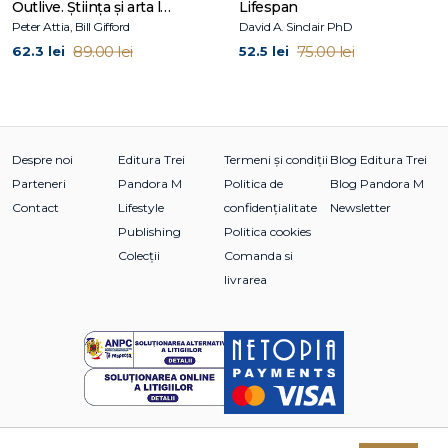
Outlive. Știința și arta longevității
Lifespan
Peter Attia, Bill Gifford
David A. Sinclair PhD
89.00 lei
75.00 lei
62.3 lei
52.5 lei
Despre noi
Editura Trei
Termeni și condiții
Blog Editura Trei
Parteneri
Pandora M
Politica de
Blog Pandora M
Contact
Lifestyle
confidențialitate
Newsletter
Publishing
Politica cookies
Colecții
Comanda si
livrarea