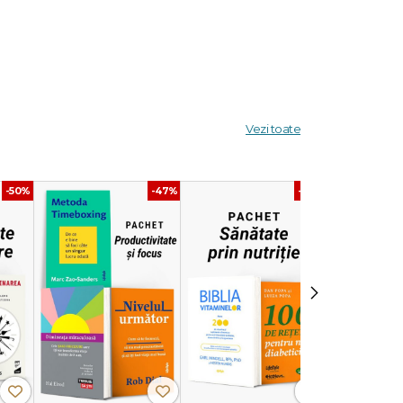
i poziţia
i va
Vezi toate
ticanţii
ică a
-50%
-47%
-40%
lor Yoga.
›