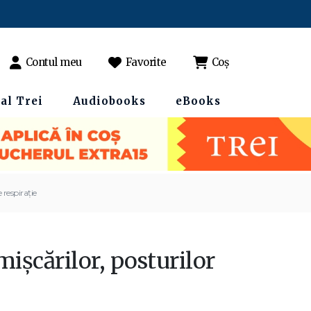
Contul meu
Favorite
Coș
al Trei
Audiobooks
eBooks
 respiraţie
işcărilor, posturilor