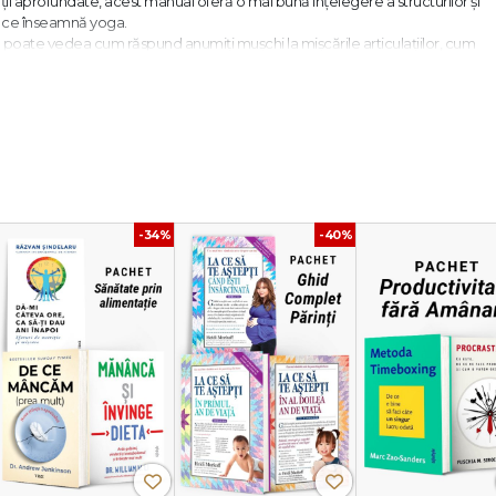
ţii aprofundate, acest manual oferă o mai bună înţelegere a structurilor şi
eea ce înseamnă yoga.
itorul poate vedea cum răspund anumiţi muşchi la mişcările articulaţiilor, cum
ţa şi legătura fundamentală care există între coloana vertebrală, respiraţie ş
mulţi ani, cartea de faţă va constitui o sursă de informare nepreţuită, care îş
uă.
mie, tehnici de respiraţie şi yoga, au creat o lucrare de referinţă pentru prac
iţia lui T.K.V. Desikachar, o autoritate pe plan mondial în utilizarea terapeut
-34%
-40%
ie şi tehnicile de respiraţie.
toda Laban/Bartenieff, fiind membră a Asociaţiei Internaţionale a Terapeuţi