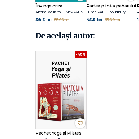
Învinge criza
Partea plină a paharului
Amiral William H. McRAVEN
Sumit Paul-Choudhury
38.5 lei
45.5 lei
55.00 lei
65.00 lei
De același autor:
-40%
Pachet Yoga și Pilates