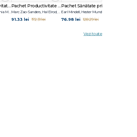
Pachetul Productivitate fără Amânare
Pachet Productivitate și focus
Pachet Sănătate prin nutriție
Pachet Yoga 
Marc Zao-Sanders, Fuschia M. Sirois
Marc Zao-Sanders, Hal Elrod, Rob Dial
Earl Mindell, Hester Mundis, Dan Popa, Luiza Popa
91.33 lei
76.98 lei
125.66 lei
172.31 lei
128.29 lei
2
Vezi toate