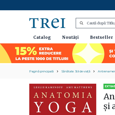
Catalog
Noutăți
Bestseller
Pagină principală
Sănătate. Stil de viață
Antrenament
EXTRA1
An
şi 