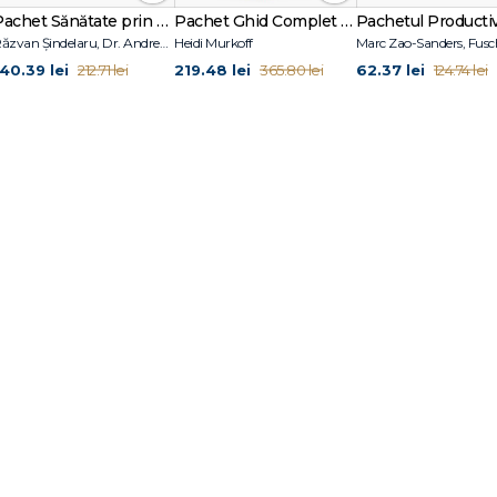
Pachet Sănătate prin alimentație
Pachet Ghid Complet Părinți
Răzvan Șindelaru, Dr. Andrew Jenkinson, Dr. William W. Li
Heidi Murkoff
140.39 lei
219.48 lei
62.37 lei
212.71 lei
365.80 lei
124.74 lei