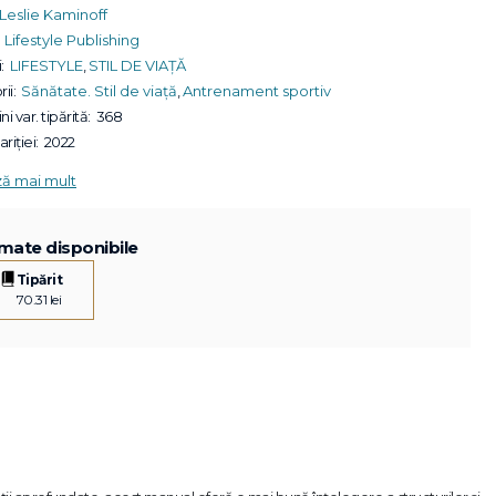
Leslie Kaminoff
Lifestyle Publishing
:
LIFESTYLE
,
STIL DE VIAȚĂ
ii:
Sănătate. Stil de viață
,
Antrenament sportiv
ni var. tipărită:
368
riției:
2022
ză mai mult
mate disponibile
Tipărit
70.31 lei