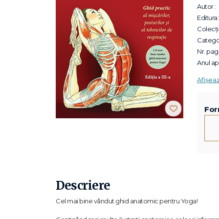
Autor :
Editura:
Colecții
Categor
Nr. pagi
Anul apa
Afișea
For
Descriere
Cel mai bine vândut ghid anatomic pentru Yoga!