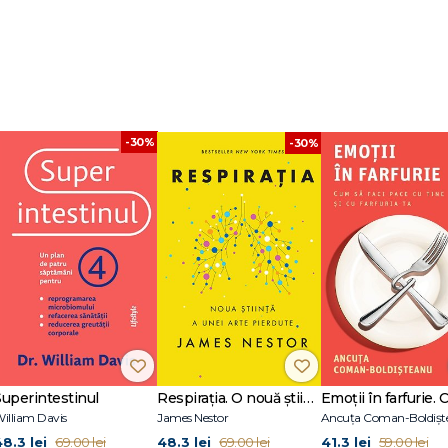
-30%
-30%
Superintestinul
Respirația. O nouă știință a unei arte pierdute
illiam Davis
James Nestor
Ancuța Coman-Boldișt
48.3 lei
48.3 lei
41.3 lei
69.00 lei
69.00 lei
59.00 lei