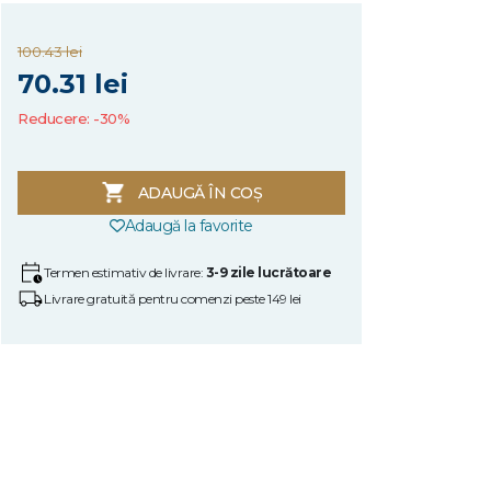
100.43 lei
70.31 lei
Reducere: -30%
ADAUGĂ ÎN COȘ
Adaugă la favorite
Termen estimativ de livrare:
3-9 zile lucrătoare
Livrare gratuită pentru comenzi peste 149 lei