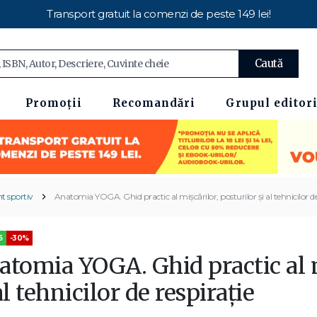
Transport gratuit la comenzi de peste 149 lei!
Caută
Promoții
Recomandări
Grupul editori
 sportiv
Anatomia YOGA. Ghid practic al mişcărilor, posturilor şi al tehnicilor de
5
-30%
atomia YOGA. Ghid practic al m
al tehnicilor de respiraţie