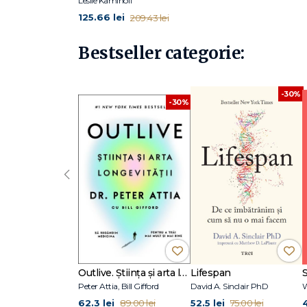
Leslie Kaminoff
125.66 lei
209.43 lei
Bestseller categorie:
-30%
-30%
‹
Outlive. Știința și arta longevității
Lifespan
Peter Attia, Bill Gifford
David A. Sinclair PhD
W
62.3 lei
52.5 lei
89.00 lei
75.00 lei