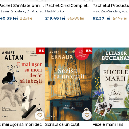
Pachet Sănătate prin alimentație
Pachet Ghid Complet Părinți
Răzvan Șindelaru, Dr. Andrew Jenkinson, Dr. William W. Li
Heidi Murkoff
 renumit pe plan mondial, cu o experiență de peste 30 de ani. În 1989, a înfiin
140.39 lei
219.48 lei
62.37 lei
212.71 lei
365.80 lei
124.74 lei
ransformat într-una dintre cele mai importante organizații de educație Pilates
n software Pilates BASI interactiv.
atea din Long Beach, California, unde a predat timp de 19 ani anatomie func
dă programe de certificare Pilates.
-15%
-15%
E mai ușor să mori decât să iubești (seria Cvartetul Otoman, vol.3)
Scrisul ca un cuțit
Fiicele mării. Iris