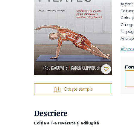
Autori :
Editura:
Colecții
Categor
Nr. pagi
Anul apa
Afișea
For
Citește sample
Descriere
Ediția a II-a revăzută și adăugită