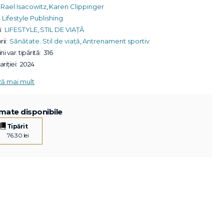
Rael Isacowitz
,
Karen Clippinger
Lifestyle Publishing
:
LIFESTYLE
,
STIL DE VIAȚĂ
ii:
Sănătate. Stil de viață
,
Antrenament sportiv
ni var. tipărită:
316
riției:
2024
ză mai mult
mate disponibile
Tipărit
76.30 lei