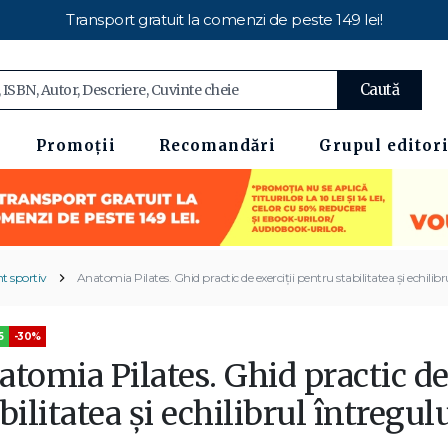
Transport gratuit la comenzi de peste 149 lei!
Caută
Promoții
Recomandări
Grupul editori
 sportiv
Anatomia Pilates. Ghid practic de exerciții pentru stabilitatea și echilibr
5
-30%
tomia Pilates. Ghid practic de
bilitatea și echilibrul întregul