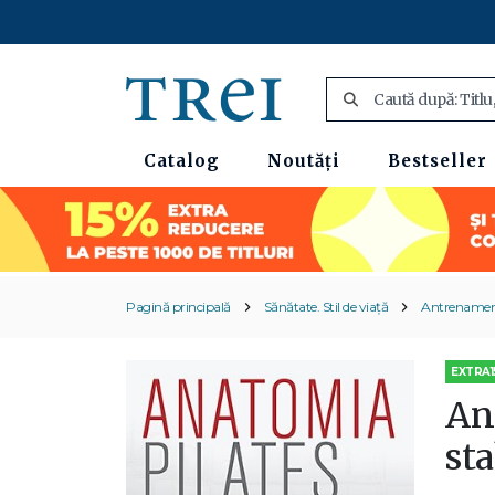
Catalog
Noutăți
Bestseller
Pagină principală
Sănătate. Stil de viață
Antrenament
EXTRA1
Ana
sta