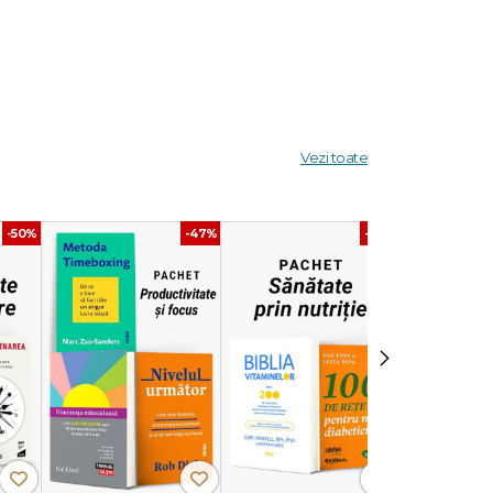
nțele și
Vezi toate
 ediție
urile de
-50%
-47%
-40%
zi
 ele
erea
›
e de
cițiu și
o carte