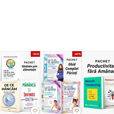
e în domeniul Pilates, iar lucrarea lor, Anatomia Pilates, reunește cunoști
află în topul lecturilor mele.
”
Balanced Body University.
ră pentru a înțelege cu adevărat corpul uman în mișcare. Această a doua
, inclusiv anatomia funcțională musculară și scheletală combinată cu plan
e Pilates.
"
-34%
-40%
reats și al Southwind Retreat Center
ciții superb ilustrate, Anatomia Pilates, ediția a II-a, te va ajuta să aprofunde
hilor specifici. Poți vedea care mușchi sunt activați și cum sunt legate între
 tonifierea corpului, stabilizarea centrului, îmbunătățirea echilibrului și creșt
rui exercițiu pentru a-ți varia practica și a-ți adapta antrenamentele în funcți
ibil, variațiile adaugă varietate, iar progresiile cresc dificultatea fiecărui exer
ții Pilates mai avansate. De asemenea, sunt incluse tehnici de respirație,
nță unică.
estei discipline, fie că o practici deja de câțiva ani,
Anatomia Pilates
este 