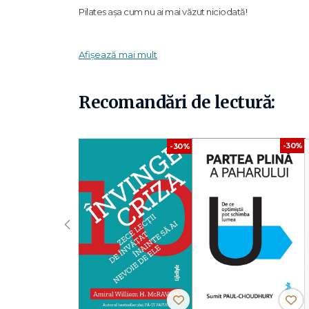
Pilates așa cum nu ai mai văzut niciodată!
„
Karen și Rael sunt două dintre cele mai respectate num
Afișează mai mult
pasiunea lor pentru această disciplină. Această carte se 
–
Nora St. John
, Director de programe educaționale, 
Recomandări de lectură:
„
Anatomia este o știință fundamentală, absolut necesa
a cărții Anatomia Pilates oferă informații actualizate
mișcare și aplicarea anatomiei la principiile de bază al
-30%
-30%
–
Dr. Brent Anderson
, președinte al Polestar Life Ret
Cu descrieri detaliate, instrucțiuni pas cu pas și 46 de exer
metodele de întindere, întărire și coordonare fină a mușc
respirația, alinierea și mișcarea, în timp ce lucrezi pentru
‹
flexibilității.
Folosește secțiunile „Personalizați-vă practica" ale fiecă
nevoi. Modificările fac ca fiecare exercițiu să fie mai acces
servesc drept repere valoroase în drumul tău spre exerci
concentrare și conștientizare de sine, oferind o experie
Fie că abia începi să explorezi frumusețea și beneficiile ac
de referință unică, pe care o vei consulta mereu.