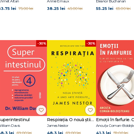
hmet Altan
Annie Ernaux
Eleanor Buchanan
63.75 lei
38.25 lei
55.25 lei
75.00 lei
45.00 lei
65.00 lei
-30%
-30%
Superintestinul
Respirația. O nouă știință a unei arte pierdute
illiam Davis
James Nestor
Ancuța Coman-Boldișt
48.3 lei
48.3 lei
41.3 lei
69.00 lei
69.00 lei
59.00 lei