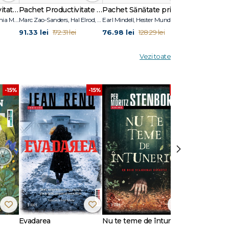
Pachetul Productivitate fără Amânare
Pachet Productivitate și focus
Pachet Sănătate prin nutriție
Pachet Yoga 
Marc Zao-Sanders, Fuschia M. Sirois
Marc Zao-Sanders, Hal Elrod, Rob Dial
Earl Mindell, Hester Mundis, Dan Popa, Luiza Popa
țat Body
91.33 lei
76.98 lei
125.66 lei
172.31 lei
128.29 lei
2
 din
Vezi toate
țională
-15%
-15%
-15%
›
Evadarea
Nu te teme de întuneric
Ultimul răsăr