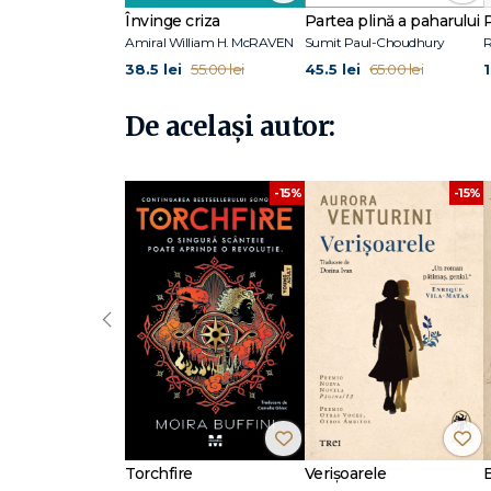
Învinge criza
Partea plină a paharului
Amiral William H. McRAVEN
Sumit Paul-Choudhury
Rael Isacowitz
este practicant și instructor de Pilates
38.5 lei
45.5 lei
55.00 lei
65.00 lei
Arts and Science International (BASI) Pilates, care s-a t
lume. A scris cărți și manuale, a produs DVD-uri, a creat u
De același autor:
Karen Clippinger
este profesoară emerită la Universit
pentru dans și Pilates. De asemenea, la BASI Pilates pre
-15%
-15%
‹
Torchfire
Verișoarele