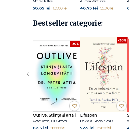
Moira Buffini
Aurora Venturini
A
58.65 lei
46.75 lei
69.00 lei
55.00 lei
Bestseller categorie:
-30%
-30%
‹
Outlive. Știința și arta longevității
Lifespan
Peter Attia, Bill Gifford
David A. Sinclair PhD
W
62.3 lei
52.5 lei
89.00 lei
75.00 lei