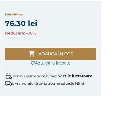
109.00 lei
76.30 lei
Reducere: -30%
ADAUGĂ ÎN COȘ
Adaugă la favorite
Termen estimativ de livrare:
3-9 zile lucrătoare
Livrare gratuită pentru comenzi peste 149 lei