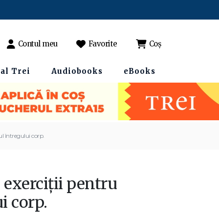
Contul meu
Favorite
Coș
al Trei
Audiobooks
eBooks
ul întregului corp.
 exerciții pentru
ui corp.