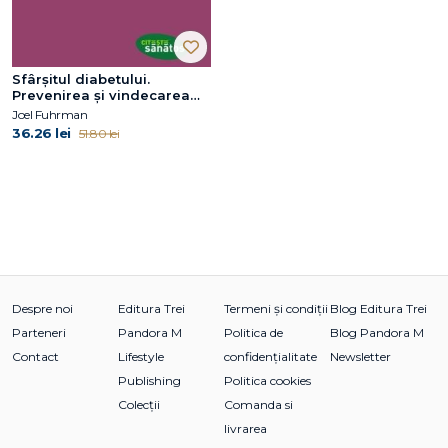
Sfârşitul diabetului.
Prevenirea şi vindecarea
diabetului prin planul
Joel Fuhrman
36.26 lei
51.80 lei
Despre noi
Editura Trei
Termeni și condiții
Blog Editura Trei
Parteneri
Pandora M
Politica de
Blog Pandora M
Contact
Lifestyle
confidențialitate
Newsletter
Publishing
Politica cookies
Colecții
Comanda si
livrarea