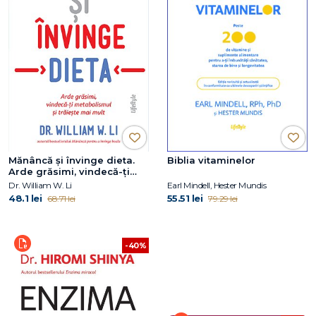
Mănâncă și învinge dieta.
Biblia vitaminelor
Arde grăsimi, vindecă-ți
metabolismul și trăiește
Dr. William W. Li
Earl Mindell, Hester Mundis
mai mult
48.1 lei
55.51 lei
68.71 lei
79.29 lei
-40%