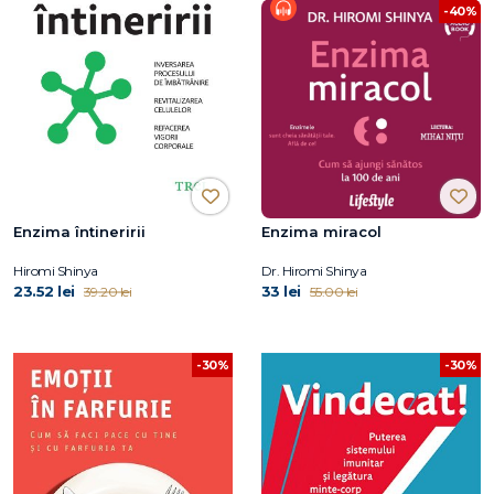
-40%
Enzima întineririi
Enzima miracol
Hiromi Shinya
Dr. Hiromi Shinya
23.52 lei
33 lei
39.20 lei
55.00 lei
-30%
-30%