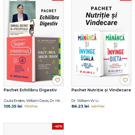
Pachet Echilibru Digestiv
Pachet Nutriție și Vindecare
Giulia Enders, William Davis, Dr. Hiromi Shinya
Dr. William W. Li
105.35 lei
86.23 lei
175.57 lei
143.71 lei
-40%