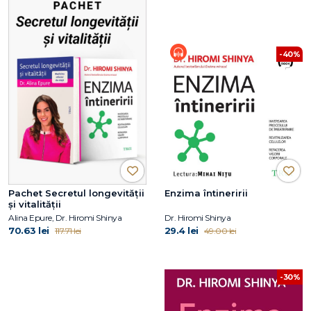
-40%
Pachet Secretul longevității
Enzima întineririi
și vitalității
Alina Epure, Dr. Hiromi Shinya
Dr. Hiromi Shinya
70.63 lei
29.4 lei
117.71 lei
49.00 lei
-30%