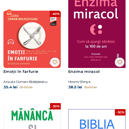
-40%
Emoții în farfurie
Enzima miracol
Ancuța Coman-Boldișteanu
Hiromi Shinya
35.4 lei
38.5 lei
59.00 lei
55.00 lei
-30%
-30%