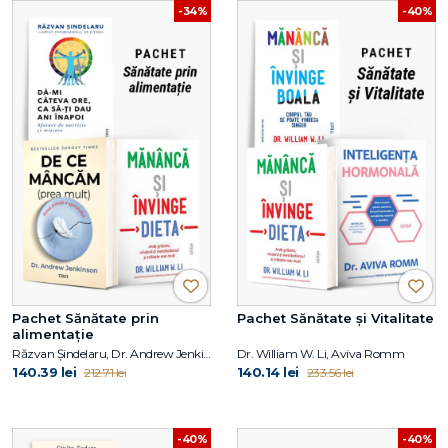
-34%
-40%
Pachet Sănătate prin
Pachet Sănătate și Vitalitate
alimentație
Răzvan Șindelaru, Dr. Andrew Jenkinson, Dr. William W. Li
Dr. William W. Li, Aviva Romm
140.39 lei
140.14 lei
212.71 lei
233.56 lei
-40%
-40%