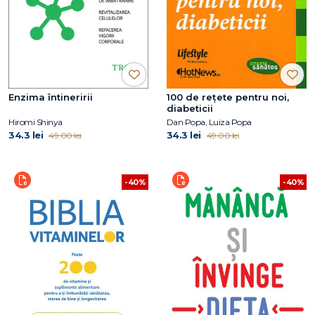
Enzima întineririi
100 de reţete pentru noi,
diabeticii
Hiromi Shinya
Dan Popa, Luiza Popa
34.3 lei
34.3 lei
49.00 lei
49.00 lei
-40%
-40%