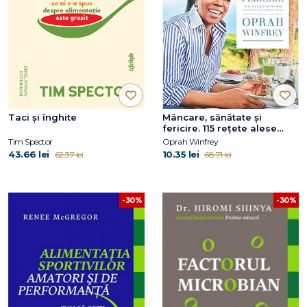
Taci și înghite
Mâncare, sănătate și
fericire. 115 rețete alese
pentru mese delicioase și o
Tim Spector
Oprah Winfrey
viață mai bună
43.66 lei
10.35 lei
62.37 lei
68.71 lei
-30%
-30%