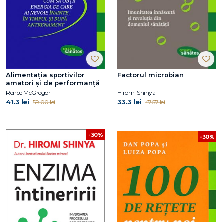
Alimentația sportivilor
Factorul microbian
amatori și de performanță
Renee McGregor
Hiromi Shinya
41.3 lei
33.3 lei
59.00 lei
47.57 lei
-30%
-30%