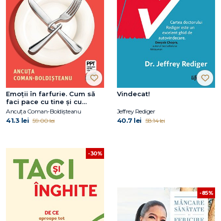
Emoții în farfurie. Cum să
Vindecat!
faci pace cu tine și cu
farfuria ta
Ancuța Coman-Boldișteanu
Jeffrey Rediger
41.3 lei
40.7 lei
59.00 lei
58.14 lei
-30%
-85%