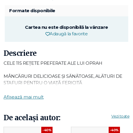
Formate disponibile
Cartea nu este disponibilă la vânzare
Adaugă la favorite
Descriere
CELE 115 REȚETE PREFERATE ALE LUI OPRAH
MÂNCĂRURI DELICIOASE ȘI SĂNĂTOASE, ALĂTURI DE
STAFURI PENTRU O VIAȚĂ FERICITĂ
Oprah Winfrey
a avut dintotdeauna o relație complicată
Afișează mai mult
cu mâncarea: i-a fost atât sursă de liniște și confort, dar și
cauza unei lupte continue cu propria greutate. În această
carte,
Oprah
vă împărtășește rețetele care i-au permis în
De același autor:
Vezi toate
sfârșit să se bucure de fiecare masă.
-40%
-40%