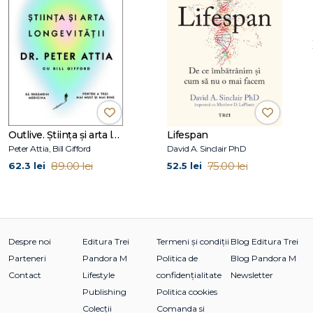
De-a lungul apreciatei sale cariere,
Oprah Winfrey
a creat
o conexiune extraordinară cu oamenii din întreaga lume. Ca
gazdă și producător al emisiunii extrem de apreciate și
premiate The Oprah Winfrey Show, ea a delectat, a
informat și a înveselit milioane de telespectatori timp de 25
de ani. Realizările ca lider media global și filantrop au
propulsat-o printre cele mai influente și admirate figuri
Outlive. Știința și arta longevității
Lifespan
publice ale prezentului.
Peter Attia, Bill Gifford
David A. Sinclair PhD
89.00 lei
75.00 lei
62.3 lei
52.5 lei
Despre noi
Editura Trei
Termeni și condiții
Blog Editura Trei
Parteneri
Pandora M
Politica de
Blog Pandora M
Contact
Lifestyle
confidențialitate
Newsletter
Publishing
Politica cookies
Colecții
Comanda si