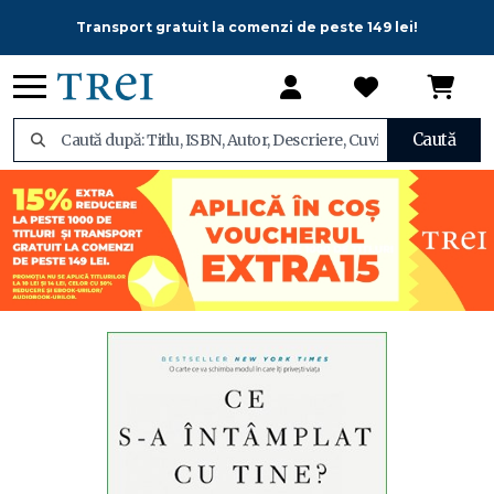
Transport gratuit la comenzi de peste 149 lei!
Caută