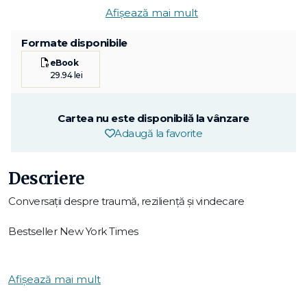
Afișează mai mult
Formate disponibile
eBook
29.94 lei
Cartea nu este disponibilă la vânzare
Adaugă la favorite
Descriere
Conversații despre traumă, reziliență și vindecare
Bestseller New York Times
O carte care va schimba modul în care îți privești viața
Afișează mai mult
„Un ghid onest pentru exorcizarea traumei mentale." -
KIRKUS REVIEWS