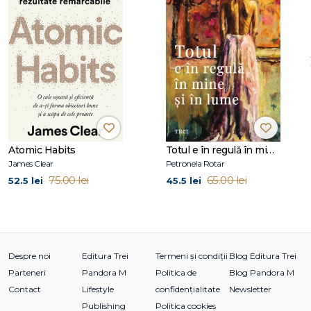
de 25 de ani. Realizările sale ca lider în domeniul media la
nivel mondial și ca filantrop au consacrat-o drept una dintre
cele mai respectate și admirate personalități publice
contemporane.
Atomic Habits
Totul e în regulă în mine și în lume
James Clear
Petronela Rotar
75.00 lei
65.00 lei
52.5 lei
45.5 lei
Despre noi
Editura Trei
Termeni și condiții
Blog Editura Trei
Parteneri
Pandora M
Politica de
Blog Pandora M
Contact
Lifestyle
confidențialitate
Newsletter
Publishing
Politica cookies