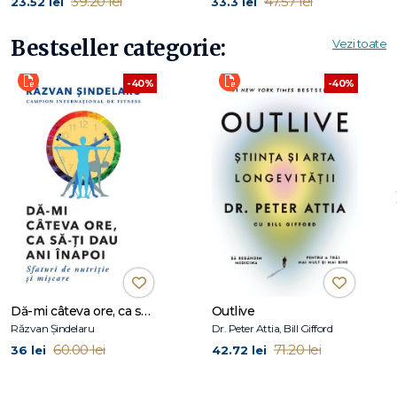
39.20 lei
47.57 lei
23.52 lei
33.3 lei
Endoscopică de la Centrul Medical Beth Israel.
Bestseller categorie:
Vezi toate
-40%
-40%
Dă-mi câteva ore, ca să-ţi dau ani înapoi
Outlive
Răzvan Șindelaru
Dr. Peter Attia, Bill Gifford
60.00 lei
71.20 lei
36 lei
42.72 lei