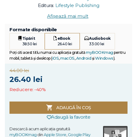
Editura:
Lifestyle Publishing
Afișează mai mult
Formate disponibile
Tipărit
eBook
Audiobook
38.50 lei
26.40 lei
33.00 lei
myBOOKmag
Poți citi acest titlu numai cu aplicația gratuită
pentru
iOS
macOS
Android
Windows
mobil, tabletă și desktop (
,
,
și
).
44.00 lei
26.40 lei
Reducere: -40%
ADAUGĂ ÎN COȘ
Adaugă la favorite
Descarcă acum aplicația gratuită
myBOOKmag
din
Apple Store
,
Google Play