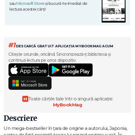
sau
Microsoft Store
și bucură-te imediat de
lectura acestei cărți!
#1
DESCARCĂ GRATUIT APLICAȚIA MYBOOKMAG ACUM
Citește oriunde, oricând. Sincronizează-ți biblioteca și
continuă lectura pe orice dispozitiv.
Toate cărțile tale într-o singură aplicație:
M
MyBookMag
Descriere
Un mega-bestseller în ţara de origine a autorului, Japonia,
cartea de faţă prezintă teoria lui privind enzima sursă. În