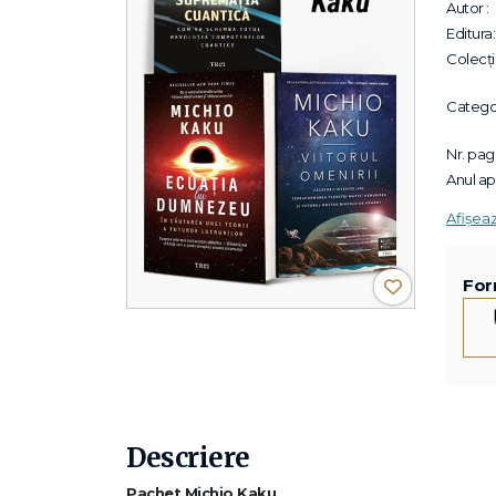
Autor :
Editura:
Colecții
Categor
Nr. pagi
Anul apa
Afișea
For
Descriere
Pachet Michio Kaku