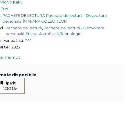
Michio Kaku
Trei
:
PACHETE DE LECTURĂ
,
Pachete de lectură - Dezvoltare
personală
,
ÎN AFARA COLECȚIILOR
ii:
Pachete de lectură
,
Pachete de lectură - Dezvoltare
personală
,
Științe
,
Astrofizică
,
Tehnologie
ni var. tipărită:
1144
riției:
2025
ză mai mult
mate disponibile
Tipărit
109.73 lei