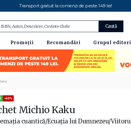
Transport gratuit la comenzi de peste 149 lei!
Caută
Promoții
Recomandări
Grupul editori
Kaku
5
-40%
chet Michio Kaku
emația cuantică/Ecuația lui Dumnezeu/Viitoru