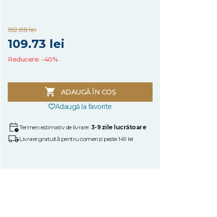
182.88 lei
109.73 lei
Reducere: -40%
ADAUGĂ ÎN COȘ
Adaugă la favorite
Termen estimativ de livrare:
3-9 zile lucrătoare
Livrare gratuită pentru comenzi peste 149 lei