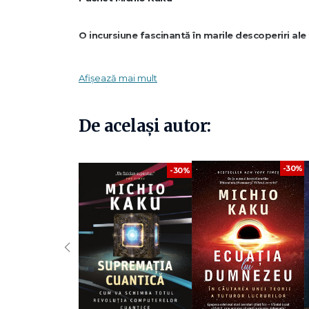
O incursiune fascinantă în marile descoperiri ale f
Acest pachet reunește trei dintre cele mai apreciate cărți
Afișează mai mult
De la computere cuantice și misterele universului până l
științifice în lecturi accesibile și captivante.
O alegere ideală pentru cei care vor să înțeleagă cum 
De același autor:
Ce conține pachetul
-30%
-30%
Supremația cuantică. Cum va schimba totul revo
O explorare a tehnologiilor cuantice și a impactului pe c
cotidiene.
‹
Ecuația lui Dumnezeu — Michio Kaku
O călătorie prin istoria marilor descoperiri științifice și
Viitorul omenirii — Michio Kaku