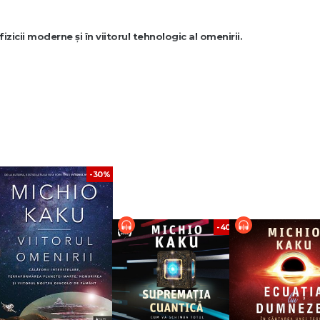
izicii moderne și în viitorul tehnologic al omenirii.
 ale lui Michio Kaku, unul dintre cei mai cunoscuți popularizatori ai științei 
a viitorul civilizației umane, aceste volume transformă cele mai complexe i
ar putea arăta lumea de mâine.
-30%
luția computerelor cuantice — Michio Kaku
are acestea îl pot avea asupra medicinei, economiei, comunicațiilor și vieții
-40%
 căutarea unei teorii capabile să explice legile fundamentale ale Universului.