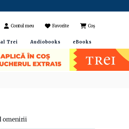
Contul meu
Favorite
Coș
al Trei
Audiobooks
eBooks
l omenirii