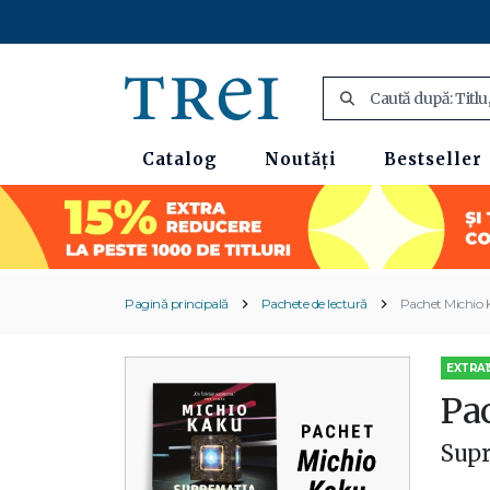
Catalog
Noutăți
Bestseller
Pagină principală
Pachete de lectură
Pachet Michio 
EXTRA1
Pa
Supr