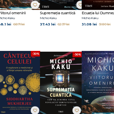
ncolo de planeta noastră și a provocărilor pe care le implică explorarea spați
iitorul omenirii
Supremația cuantică
Ecuația lui Dumne
ichio Kaku
Michio Kaku
Michio Kaku
8.1 lei
37.43 lei
31.08 lei
68.71 lei
62.37 lei
51.80 lei
ichio Kaku
ică și tehnologie
i cosmos
-30%
-30%
spațiului
rului
și imaginația despre ceea ce urmează să vină