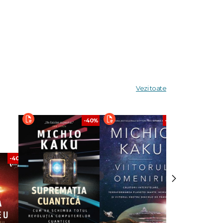
din lume.
dei
Vezi toate
-40%
-40%
-40%
›