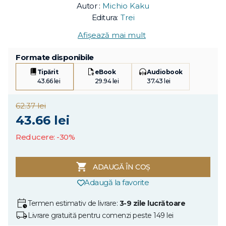
Autor :
Michio Kaku
Editura:
Trei
Afișează mai mult
Formate disponibile
Tipărit
eBook
Audiobook
43.66 lei
29.94 lei
37.43 lei
62.37 lei
43.66 lei
Reducere: -30%
ADAUGĂ ÎN COȘ
Adaugă la favorite
Termen estimativ de livrare:
3-9 zile lucrătoare
Livrare gratuită pentru comenzi peste 149 lei