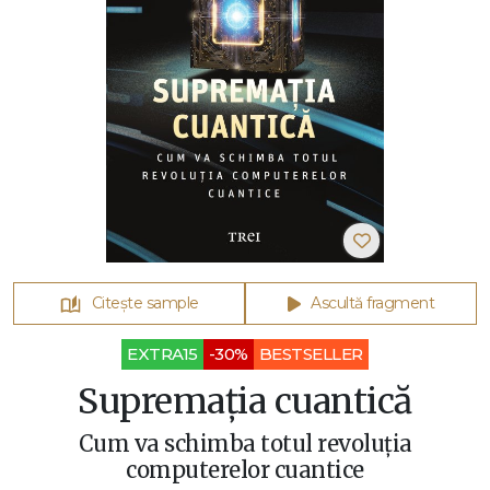
Citește sample
Ascultă fragment
EXTRA15
-30%
BESTSELLER
Supremația cuantică
Cum va schimba totul revoluția
computerelor cuantice