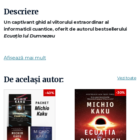
Descriere
Un captivant ghid al viitorului extraordinar al
informaticii cuantice, oferit de autorul bestsellerului
Ecuația lui Dumnezeu
Suntem în pragul unei revoluții tehnice: dezvoltarea
Afișează mai mult
computerului cuantic. Și, deși mass-media s-au concentrat
în principal pe potențialul uimitor al acestor computere de
a sparge orice metodă de criptare cunoscută, a început
De același autor:
Vezi toate
deja cursa pentru exploatarea puterii lor incredibile de a
schimba lumea. Căci cine va prelua conducerea în acest
-30%
-40%
domeniu se va afla și în fruntea revoluțiilor pe care
computerele cuantice le vor face posibile: o nouă
economie energetică datorită noilor tehnologii de stocare;
o Revoluție Verde în agricultură și alimentație; noi
tratamente medicale datorită calculării structurilor genetice
și chimice la un nivel nemaiîntâlnit până acum; și chiar
controlul încălzirii globale sau rezolvarea celui mai mare