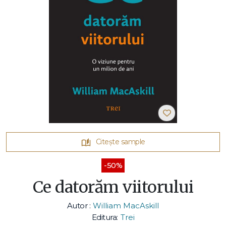
Citește sample
-50%
Ce datorăm viitorului
Autor :
William MacAskill
Editura:
Trei