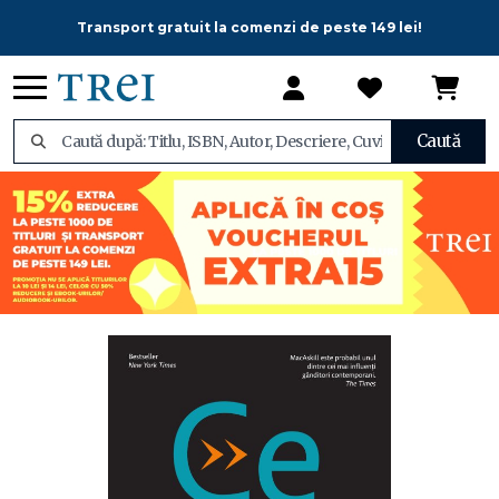
Transport gratuit la comenzi de peste 149 lei!
Caută