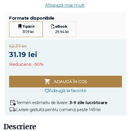
Afișează mai mult
Formate disponibile
Tipărit
eBook
31.19 lei
29.94 lei
62.37 lei
31.19 lei
Reducere: -50%
ADAUGĂ ÎN COȘ
Adaugă la favorite
Termen estimativ de livrare:
3-9 zile lucrătoare
Livrare gratuită pentru comenzi peste 149 lei
Descriere