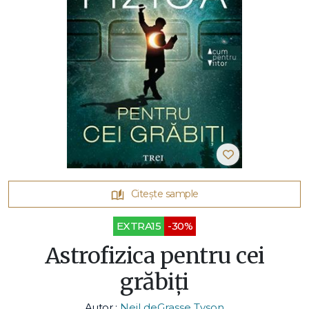
Citește sample
EXTRA15
-30%
Astrofizica pentru cei
grăbiți
Autor :
Neil deGrasse Tyson