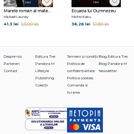
Marele roman al matematicii. Din preistorie în zilele noastre
Ecuația lui Dumnezeu
Mickaël Launay
Michio Kaku
59.00 lei
51.80 lei
41.3 lei
36.26 lei
Despre noi
Editura Trei
Termeni și condiții
Blog Editura Trei
Parteneri
Pandora M
Politica de
Blog Pandora M
Contact
Lifestyle
confidențialitate
Newsletter
Publishing
Politica cookies
Colecții
Comanda si
livrarea