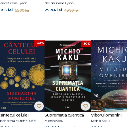
eil deGrasse Tyson
Neil deGrasse Tyson
8.5 lei
29.94 lei
55.00 lei
49.90 lei
-30%
-30%
Cântecul celulei
Supremația cuantică
Viitorul omenirii
Siddhartha MUKHERJEE
Michio Kaku
Michio Kaku