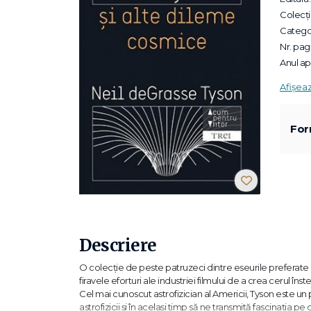
Colecții
Categor
Nr. pagi
Anul apa
Afișea
For
Descriere
O colecție de peste patruzeci dintre eseurile preferate
firavele eforturi ale industriei filmului de a crea cerul înst
Cel mai cunoscut astrofizician al Americii, Tyson este un 
astrofizicii și în același timp să ne transmită fascinația pe