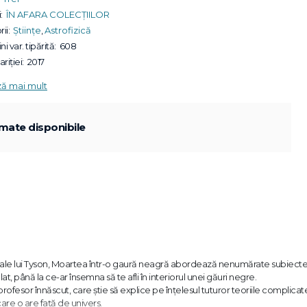
:
ÎN AFARA COLECȚIILOR
ii:
Științe
,
Astrofizică
ni var. tipărită:
608
riției:
2017
ză mai mult
mate disponibile
 ale lui Tyson, Moartea într-o gaură neagră abordează nenumărate subiecte,
elat, până la ce-ar însemna să te afli în interiorul unei găuri negre.
profesor înnăscut, care știe să explice pe înțelesul tuturor teoriile complicat
 care o are față de univers.