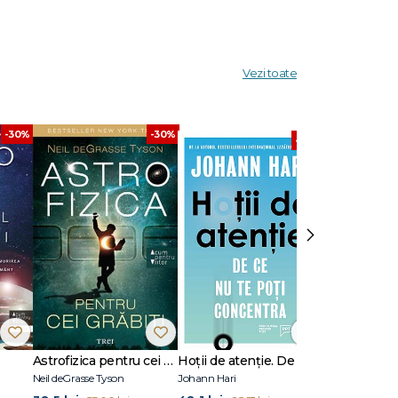
Vezi toate
-30%
-30%
-30%
›
Astrofizica pentru cei grăbiți
Hoții de atenție. De ce nu te poți concentra
Neil deGrasse Tyson
Johann Hari
Giorgio Parisi