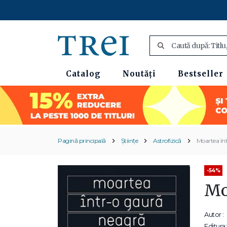
Catalog
Noutăți
Bestseller
Pagină principală
Științe
Astrofizică
Moartea înt
-54%
Mo
Autor :
Editura: