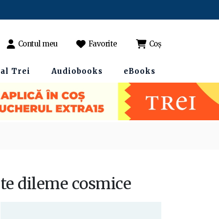
Contul meu
Favorite
Coș
al Trei
Audiobooks
eBooks
lte dileme cosmice