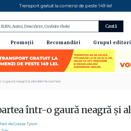
Transport gratuit la comenzi de peste 149 lei!
Caută
Promoții
Recomandări
Grupul editori
r-o gaură neagră și alte dileme cosmice
artea într-o gaură neagră și a
Neil deGrasse Tyson
Trei