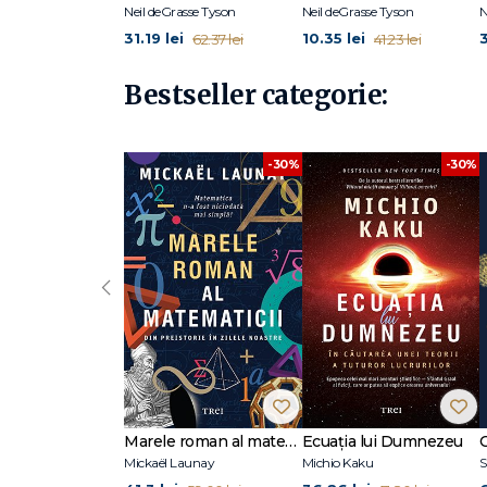
Neil deGrasse Tyson
Neil deGrasse Tyson
N
31.19 lei
10.35 lei
3
62.37 lei
41.23 lei
Bestseller categorie:
-30%
-30%
‹
Marele roman al matematicii. Din preistorie în zilele noastre
Ecuația lui Dumnezeu
Mickaël Launay
Michio Kaku