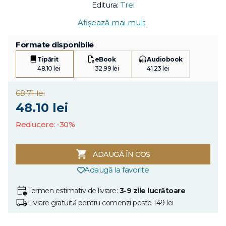
Editura:
Trei
Afișează mai mult
Formate disponibile
Tipărit
eBook
Audiobook
48.10 lei
32.99 lei
41.23 lei
68.71 lei
48.10 lei
Reducere: -30%
ADAUGĂ ÎN COȘ
Adaugă la favorite
Termen estimativ de livrare:
3-9 zile lucrătoare
Livrare gratuită pentru comenzi peste 149 lei