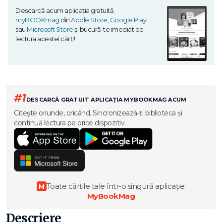
Descarcă acum aplicația gratuită
myBOOKmag
din
Apple Store
,
Google Play
sau
Microsoft Store
și bucură-te imediat de
lectura acestei cărți!
#1
DESCARCĂ GRATUIT APLICAȚIA MYBOOKMAG ACUM
Citește oriunde, oricând. Sincronizează-ți biblioteca și
continuă lectura pe orice dispozitiv.
Toate cărțile tale într-o singură aplicație:
M
MyBookMag
Descriere