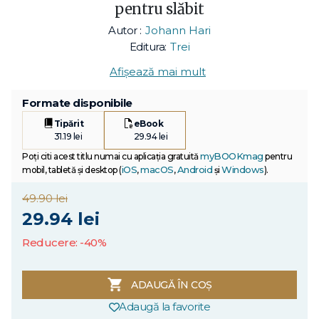
pentru slăbit
Autor :
Johann Hari
Editura:
Trei
Afișează mai mult
Formate disponibile
Tipărit
eBook
31.19 lei
29.94 lei
myBOOKmag
Poți citi acest titlu numai cu aplicația gratuită
pentru
iOS
macOS
Android
Windows
mobil, tabletă și desktop (
,
,
și
).
49.90 lei
29.94 lei
Reducere: -40%
ADAUGĂ ÎN COȘ
Adaugă la favorite