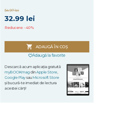
54.97 lei
32.99 lei
Reducere: -40%
ADAUGĂ ÎN COȘ
Adaugă la favorite
Descarcă acum aplicația gratuită
myBOOKmag
din
Apple Store
,
Google Play
sau
Microsoft Store
și bucură-te imediat de lectura
acestei cărți!