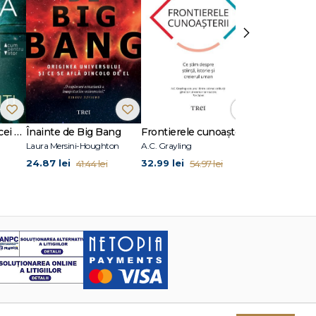
›
Astrofizica pentru cei grăbiți
Înainte de Big Bang
Frontierele cunoașterii
Mesagerul s
Laura Mersini-Houghton
A.C. Grayling
Neil deGrasse T
24.87 lei
32.99 lei
29.94 lei
41.44 lei
54.97 lei
49