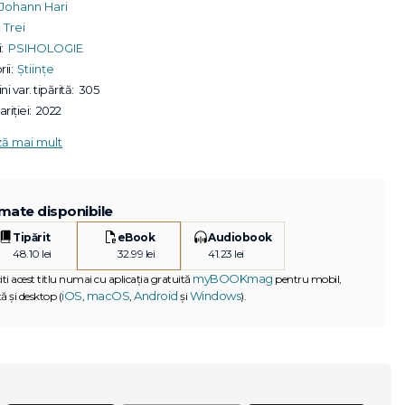
Johann Hari
Trei
:
PSIHOLOGIE
ii:
Științe
ni var. tipărită:
305
riției:
2022
ză mai mult
mate disponibile
Tipărit
eBook
Audiobook
48.10 lei
32.99 lei
41.23 lei
myBOOKmag
iti acest titlu numai cu aplicația gratuită
pentru mobil,
iOS
macOS
Android
Windows
ă și desktop (
,
,
și
).
G