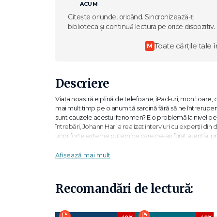
ACUM
Citește oriunde, oricând. Sincronizează-ți
biblioteca și continuă lectura pe orice dispozitiv.
Toate cărțile tale î
M
Descriere
Viața noastră e plină de telefoane, iPad-uri, monitoare, d
mai mult timp pe o anumită sarcină fără să ne întrerupe
sunt cauzele acestui fenomen? E o problemă la nivel per
întrebări, Johann Hari a realizat interviuri cu experții din
unor forțe externe puternice care ne-au furat atenția, pr
psihice, amplificarea stresului, izolarea fizică și psihică
condus la soluțiile prin care ne putem recupera atenția
Afișează mai mult
Johann Hari a primit în două rânduri titlul de Jurnalist al
Recomandări de lectură:
războiul din Congo și abuzurile în ceea ce privește dre
multe altele. Discursurile sale de la TED Talks despre d
La Editura Trei a apărut și cartea sa despre depresie, Le