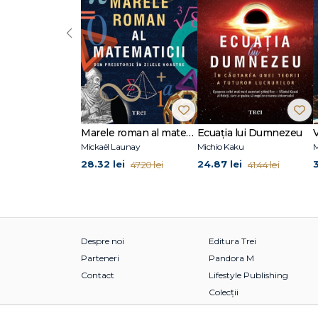
‹
Marele roman al matematicii
Ecuația lui Dumnezeu
V
Mickaël Launay
Michio Kaku
M
28.32 lei
24.87 lei
47.20 lei
41.44 lei
Despre noi
Editura Trei
Parteneri
Pandora M
Contact
Lifestyle Publishing
Colecții