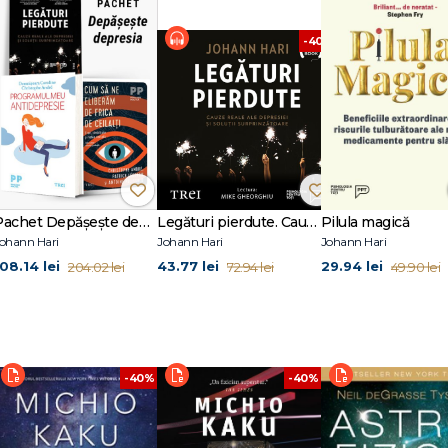
urmări şi manipula (Partea a doua)
ce schimbările individuale sunt un punct de pornire bun, dar nu suficient)
-40%
lenței exagerate
ă creşterea vitezei şi a epuizării
şi creşterea poluării
D şi cum răspundem acestei probleme
ilor noştri
Pachet Depășește depresia
Legături pierdute. Cauze reale ale depresiei și soluții surprinzătoare
Pilula magică
ohann Hari
Johann Hari
Johann Hari
108.14 lei
43.77 lei
29.94 lei
204.02 lei
72.94 lei
49.90 lei
-40%
-40%