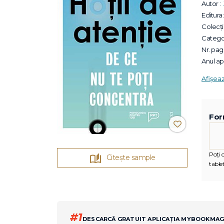
Autor :
Editura:
Colecții
Categor
Nr. pagi
Anul apa
Afișea
For
Poți c
Citește sample
tablet
#1
DESCARCĂ GRATUIT APLICAȚIA MYBOOKMA