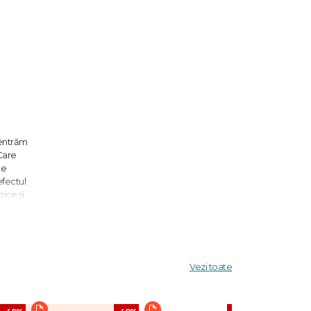
centrăm
Care
te
efectul
ice și
tea l-au
rivind
Vezi toate
an și