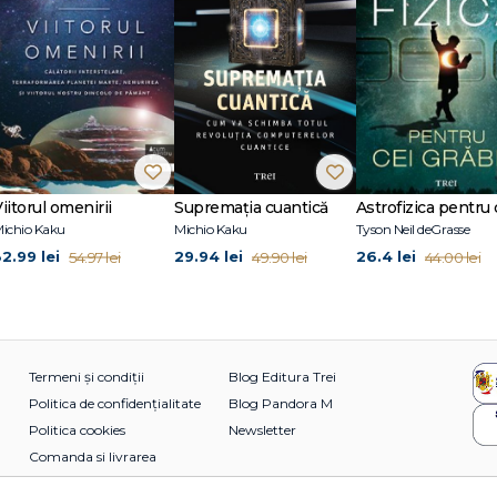
iitorul omenirii
Supremația cuantică
ichio Kaku
Michio Kaku
Tyson Neil deGrasse
32.99 lei
29.94 lei
26.4 lei
54.97 lei
49.90 lei
44.00 lei
Termeni și condiții
Blog Editura Trei
Politica de confidențialitate
Blog Pandora M
Politica cookies
Newsletter
Comanda si livrarea