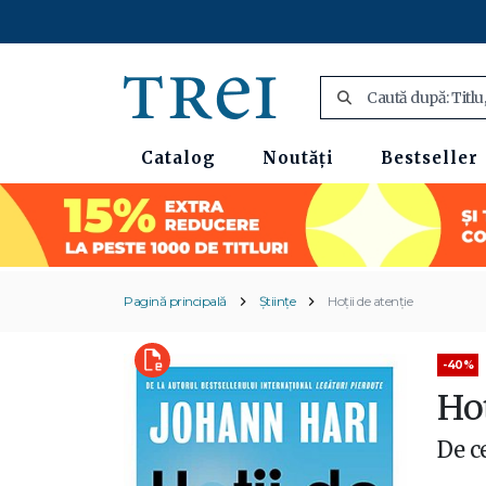
Catalog
Noutăți
Bestseller
Pagină principală
Științe
Hoții de atenție
-40%
Hoț
De c