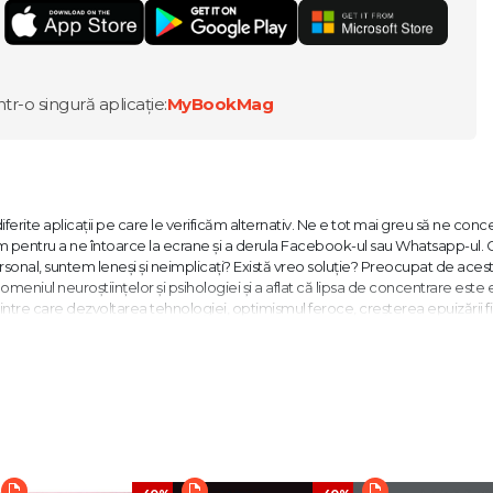
ntr-o singură aplicație:
MyBookMag
iferite aplicații pe care le verificăm alternativ. Ne e tot mai greu să ne con
m pentru a ne întoarce la ecrane și a derula Facebook-ul sau Whatsapp-ul. 
sonal, suntem leneși și neimplicați? Există vreo soluție? Preocupat de aces
 domeniul neuroștiințelor și psihologiei și a aflat că lipsa de concentrare este 
intre care dezvoltarea tehnologiei, optimismul feroce, creșterea epuizării fiz
. Odată ce a identificat douăsprezece cauze reale ale lipsei concentrării, aces
, dacă suntem determinați să luptăm pentru ea.
 Anului din partea Amnesty International (Marea Britanie), pentru reportajele p
pturile omului din Dubai. Scrie pentru New York Times, Le Monde, The Guardi
ependenţă și depresie au fost urmărite de peste optzeci de milioane de ori.
gături pierdute.