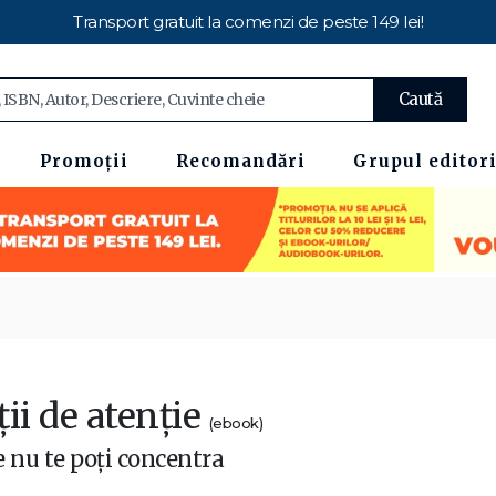
Transport gratuit la comenzi de peste 149 lei!
Caută
Promoții
Recomandări
Grupul editori
ii de atenție
(ebook)
e nu te poți concentra