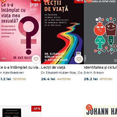
-40%
-40%
 capacității de concentrare a atenției. Nu-mi amintesc să fi citit vreo altă c
să fim o societate de oameni care dorm extrem de puțin și care muncesc ex
 urmăriți și monitorizați de rețelele de socializare ce sunt proiectate să ne id
m fluxurile de actualizări la nesfârșit; care sunt atât de stresați încât devin
eri bruște și apoi prăbușiri ale energiei; care respiră zilnic un amestec chi
 să fim o societate cu serioase probleme de atenție.
Ce s-a întâmplat cu viața mea sexuală?
Lecții de viață
Identitatea și ciclul 
r. Kate Balestrieri
Dr. Elisabeth Kübler-Ross , David Kessler
Erik H. Erikson
1.2 lei
26.4 lei
28.2 lei
52.00 lei
44.00 lei
47.00 lei
-47%
rmări şi manipula (Partea întâi)