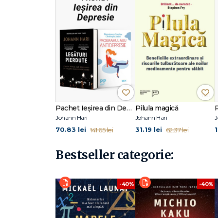
7 A şasea cauză: Dezvoltarea tehnologiei care te poate 
8 A şaptea cauză: Creşterea optimismului feroce (sau de 
9 Primele întrezăriri ale unei soluții mai profunde
10 A opta cauză: Creşterea stresului şi declanşarea vigi
11 Locurile în care s-a descoperit cum poate fi contracarat
12 A noua şi a zecea cauză: Regimul alimentar deteriorat 
13 A unsprezecea cauză: Creşterea incidenței de ADH
14 A douăsprezecea cauză: Izolarea fizică şi psihică a copi
Concluzie: Revolta pentru Atenție
Grupuri care luptă deja pentru îmbunătățirea atenției
Mulțumiri
Note
Pachet Ieșirea din Depresie
Pilula magică
Johann Hari
Johann Hari
J
70.83 lei
31.19 lei
141.65 lei
62.37 lei
Bestseller categorie:
-40%
-40%