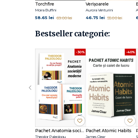
Torchfire
Verișoarele
Moira Buffini
Aurora Venturini
A
58.65 lei
46.75 lei
69.00 lei
55.00 lei
Bestseller categorie:
-30%
-40%
‹
Pachet Anatomia societății moderne
Pachet Atomic Habits
Theodor Paleologu
James Clear
S