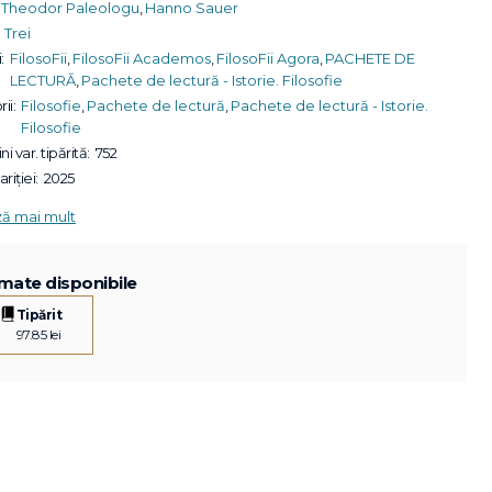
Theodor Paleologu
,
Hanno Sauer
Trei
:
FilosoFii
,
FilosoFii Academos
,
FilosoFii Agora
,
PACHETE DE
LECTURĂ
,
Pachete de lectură - Istorie. Filosofie
ii:
Filosofie
,
Pachete de lectură
,
Pachete de lectură - Istorie.
Filosofie
ni var. tipărită:
752
riției:
2025
ză mai mult
mate disponibile
Tipărit
97.85 lei