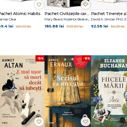
Pachet Atomic Habits
Pachet Civilizațiile care au construit Occidentul
ames Clear
Mary Beard, Roderick Beaton, Lloyd Llewellyn-Jones
89.4 lei
185.88 lei
92.58 lei
149.00 lei
309.80 lei
154.29 lei
-15%
-15%