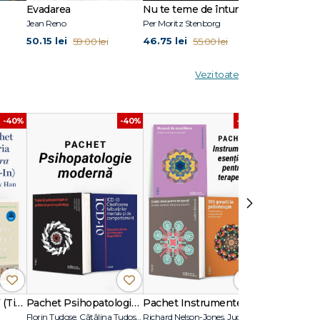
Evadarea
Nu te teme de întuneric
Ultimul răsăr
Jean Reno
Per Moritz Stenborg
Anna Todd
50.15 lei
46.75 lei
50.15 lei
59.00 lei
55.00 lei
59.
Vezi toate
-40%
-40%
-40%
›
Pachet Seria „Vara” (Tie-In) – Jenny Han
Pachet Psihopatologie modernă
Pachet Instrumente esențiale pentru terapeuți
Florin Tudose, Cătălina Tudose, Letiţia Dobranici, Volum colectiv
Richard Nelson-Jones, Judith Belmont, Richard C. Robertiello
Mel Robbins