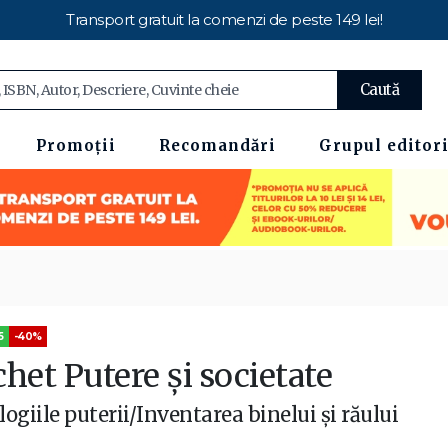
Transport gratuit la comenzi de peste 149 lei!
Caută
Promoții
Recomandări
Grupul editori
5
-40%
het Putere și societate
logiile puterii/Inventarea binelui și răului