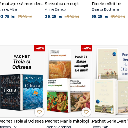
E mai ușor să mori decât să iubești (seria Cvartetul Otoman, vol.3)
Scrisul ca un cuțit
Fiicele mării. Iris
hmet Altan
Annie Ernaux
Eleanor Buchanan
63.75 lei
38.25 lei
55.25 lei
75.00 lei
45.00 lei
65.00 lei
-40%
-40%
Pachet Troia și Odiseea
Pachet Marile mitologii ale lumii
tephen Fry
Joseph Campbell
Jenny Han