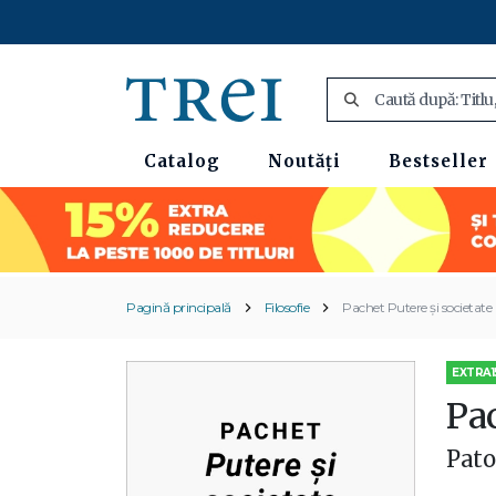
Catalog
Noutăți
Bestseller
Pagină principală
Filosofie
Pachet Putere și societate
EXTRA1
Pac
Pato