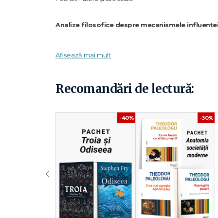
Analize filosofice despre mecanismele influențe
Un pachet despre idei, autoritate și construcția morală a 
Afișează mai mult
Două perspective complementare asupra puterii și valor
Lecturi provocatoare despre responsabilitate și gândire 
Recomandări de lectură:
Ce conține pachetul
-40%
-30%
Patologiile puterii — Theodor Paleologu
O analiză filosofică a modului în care puterea se degrad
mecanismele intelectuale ale abuzului.
Inventarea binelui și a răului — Hanno Sauer
‹
O istorie filosofică a moralității și a ideilor despre bine
societatea.
De ce să alegi acest pachet