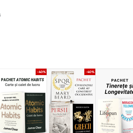
i
societății.
ilor.
critică.
-40%
-40%
ează și produce excese. Cartea explorează erorile morale ale liderilor și
 și rău. Autorul urmărește evoluția valorilor și modul în care acestea modelează