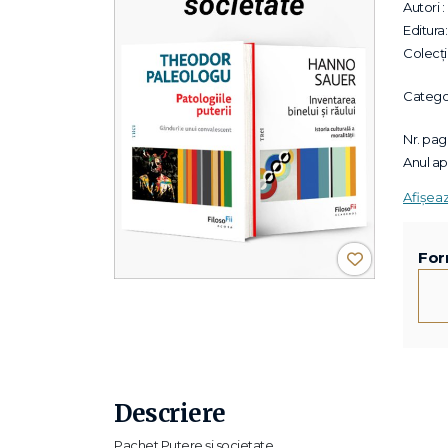
Autori :
Editura:
Colecții
Categor
Nr. pagi
Anul apa
Afișea
For
Descriere
Pachet Putere și societate