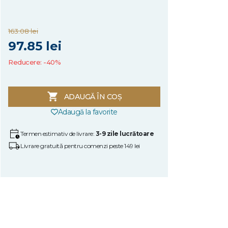
163.08 lei
97.85 lei
Reducere: -40%
ADAUGĂ ÎN COȘ
Adaugă la favorite
Termen estimativ de livrare:
3-9 zile lucrătoare
Livrare gratuită pentru comenzi peste 149 lei