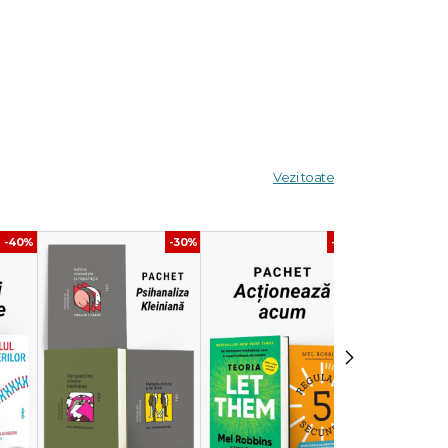
Vezi toate
-40%
-30%
-40%
›