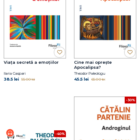
Viața secretă a emoțiilor
Cine mai oprește
Apocalipsa?
Ilaria Gaspari
Theodor Paleologu
38.5 lei
45.5 lei
55.00 lei
65.00 lei
-30%
-40%