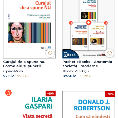
Curajul de a spune nu.
Pachet eBooks - Anatomia
Forme ale supunerii
societății moderne
voluntare
Ciprian Mihali
Theodor Paleologu
52.5 lei
87.56 lei
75.00 lei
159.20 lei
-40%
-30%