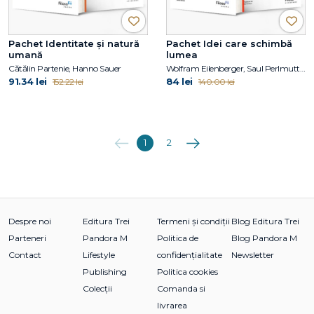
Pachet Identitate și natură
Pachet Idei care schimbă
umană
lumea
Cătălin Partenie, Hanno Sauer
Wolfram Eilenberger, Saul Perlmutter, John Campbell, Robert MacCoun
91.34 lei
84 lei
152.22 lei
140.00 lei
Anterioara
Următoarea
1
2
Despre noi
Editura Trei
Termeni și condiții
Blog Editura Trei
Parteneri
Pandora M
Politica de
Blog Pandora M
Contact
Lifestyle
confidențialitate
Newsletter
Publishing
Politica cookies
Colecții
Comanda si
livrarea