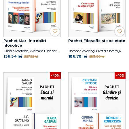
Pachet Mari întrebări
Pachet Filosofie și societate
filosofice
Cătălin Partenie, Wolfram Eilenberger, Hanno Sauer
Theodor Paleologu, Peter Sloterdijk
136.34 lei
186.78 lei
227.22 lei
283.00 lei
-40%
-40%