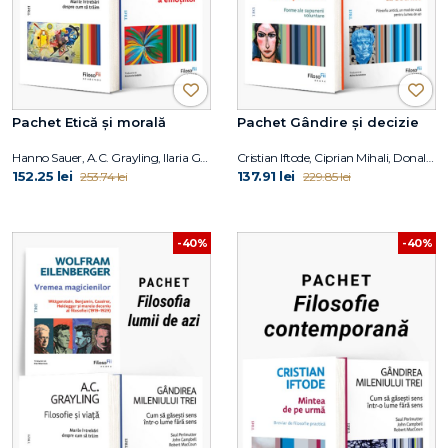
Pachet Etică și morală
Pachet Gândire și decizie
Hanno Sauer, A.C. Grayling, Ilaria Gaspari
Cristian Iftode, Ciprian Mihali, Donald J. Robertson
152.25 lei
137.91 lei
253.74 lei
229.85 lei
-40%
-40%