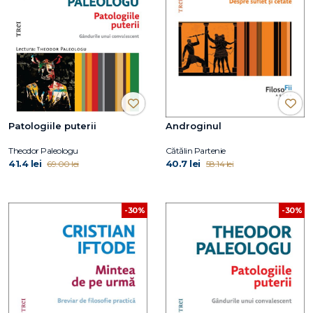
Patologiile puterii
Androginul
Theodor Paleologu
Cătălin Partenie
41.4 lei
40.7 lei
69.00 lei
58.14 lei
-30%
-30%