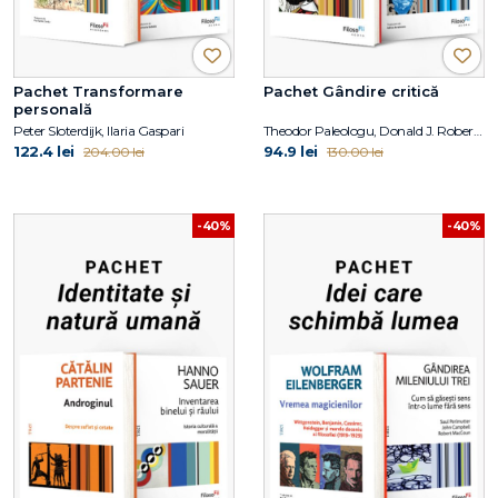
Pachet Transformare
Pachet Gândire critică
personală
Peter Sloterdijk, Ilaria Gaspari
Theodor Paleologu, Donald J. Robertson
122.4 lei
94.9 lei
204.00 lei
130.00 lei
-40%
-40%