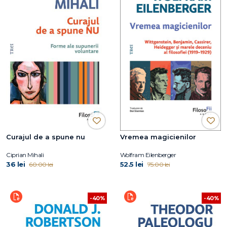
Curajul de a spune nu
Vremea magicienilor
Ciprian Mihali
Wolfram Eilenberger
36 lei
52.5 lei
60.00 lei
75.00 lei
-40%
-40%