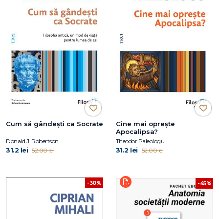
Cum să gândești ca Socrate
Cine mai oprește
Apocalipsa?
Donald J. Robertson
Theodor Paleologu
31.2 lei
31.2 lei
52.00 lei
52.00 lei
-30%
-45%