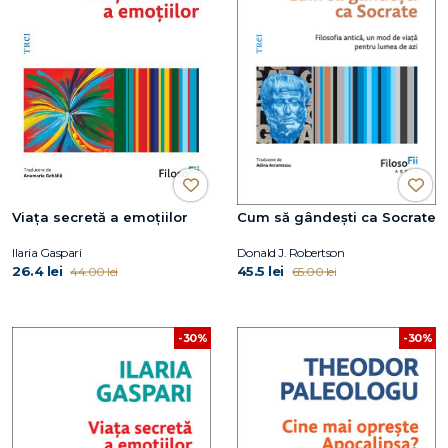
Viața secretă a emoțiilor
Cum să gândești ca Socrate
Ilaria Gaspari
Donald J. Robertson
26.4 lei
45.5 lei
44.00 lei
65.00 lei
-30%
-30%