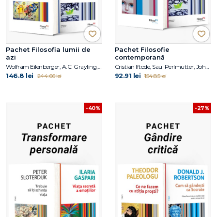
Pachet Filosofia lumii de
Pachet Filosofie
azi
contemporană
Wolfram Eilenberger, A.C. Grayling, Saul Perlmutter, John Campbell, Robert MacCoun
Cristian Iftode, Saul Perlmutter, John Campbell, Robert MacCoun
146.8 lei
92.91 lei
244.66 lei
154.85 lei
-40%
-27%