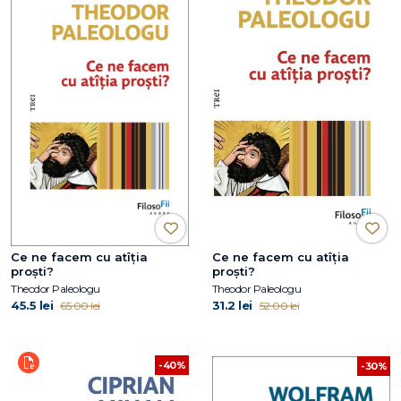
Ce ne facem cu atîția
Ce ne facem cu atîția
proști?
proști?
Theodor Paleologu
Theodor Paleologu
45.5 lei
31.2 lei
65.00 lei
52.00 lei
-40%
-30%