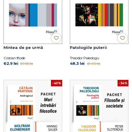
Mintea de pe urmă
Patologiile puterii
Cristian Iftode
Theodor Paleologu
62.9 lei
48.3 lei
89.85 lei
69.00 lei
-40%
-34%