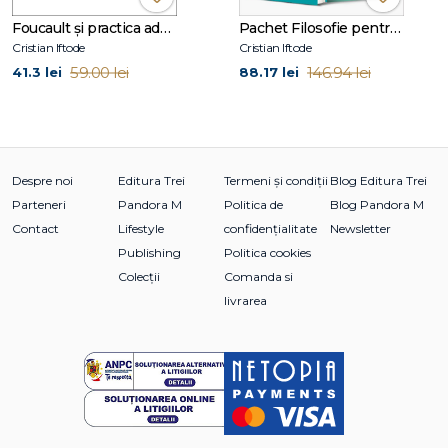
Centrului de Cercetare a Istoriei Ideilor Filosofice de la
Foucault și practica adevărului
Pachet Filosofie pentru viața de zi cu zi
aceeași universitate. Susţine constant conferinţe publice,
Cristian Iftode
Cristian Iftode
ateliere de filosofie practică şi desfăşoară o consistentă
59.00 lei
146.94 lei
41.3 lei
88.17 lei
activitate publicistică, menită să probeze relevanţa filosofiei
pentru viaţa de zi cu zi.
Despre noi
Editura Trei
Termeni și condiții
Blog Editura Trei
Parteneri
Pandora M
Politica de
Blog Pandora M
Contact
Lifestyle
confidențialitate
Newsletter
Publishing
Politica cookies
Colecții
Comanda si
livrarea