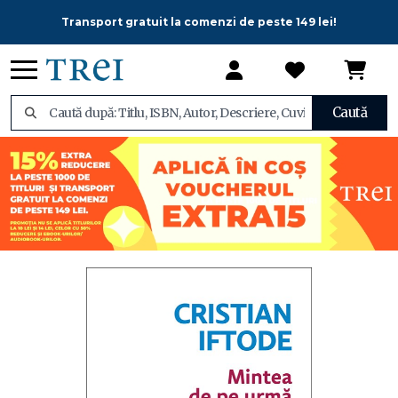
Transport gratuit la comenzi de peste 149 lei!
Caută