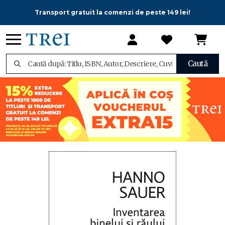
Transport gratuit la comenzi de peste 149 lei!
Caută