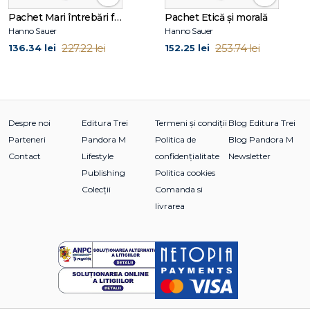
Pachet Mari întrebări filosofice
Pachet Etică și morală
Hanno Sauer
Hanno Sauer
227.22 lei
253.74 lei
136.34 lei
152.25 lei
Despre noi
Editura Trei
Termeni și condiții
Blog Editura Trei
Parteneri
Pandora M
Politica de
Blog Pandora M
Contact
Lifestyle
confidențialitate
Newsletter
Publishing
Politica cookies
Colecții
Comanda si
livrarea