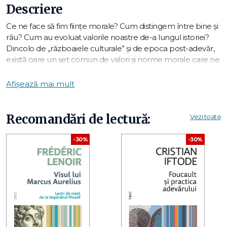
Descriere
Ce ne face să fim ființe morale? Cum distingem între bine și
rău? Cum au evoluat valorile noastre de-a lungul istoriei?
Dincolo de „războaiele culturale” și de epoca post-adevăr,
există oare un set comun de valori și norme morale care ne
leagă pe toți oamenii?
Afișează mai mult
În urma unei impresionante genealogii a moralității,
eticianul german Hanno Sauer ne surprinde cu
Recomandări de lectură:
Vezi toate
răspunsurile sale inedite, bazate pe cercetările științifice de
ultimă oră asupra evoluției umane în plan biologic, cultural
-30%
-30%
și social. Cartea acoperă sute de mii de ani de istorie a
moralității – de la primele gesturi de cooperare și
autodomesticire ale hominizilor până la disputele actuale
privind
woke
-ismul și
cancel culture
.
HANNO SAUER predă etica la Catedra de Filosofie și