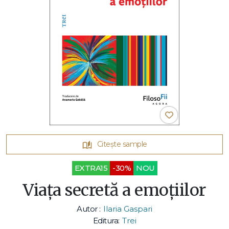
Citește sample
EXTRA15
-30%
NOU
Viața secretă a emoțiilor
Autor :
Ilaria Gaspari
Editura:
Trei