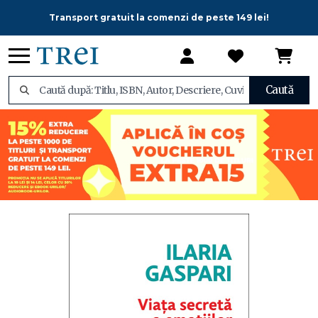
Transport gratuit la comenzi de peste 149 lei!
Caută