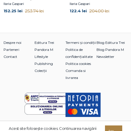
Ilaria Gaspari
Ilaria Gaspari
253.74 lei
204.00 lei
152.25 lei
122.4 lei
Despre noi
Editura Trei
Termeni și condiții
Blog Editura Trei
Parteneri
Pandora M
Politica de
Blog Pandora M
Contact
Lifestyle
confidențialitate
Newsletter
Publishing
Politica cookies
Colecții
Comanda si
livrarea
Acest site foloseşte cookies. Continuarea navigării
© 2026 Grupul Editorial TREI. Toate drepturile rezervate.