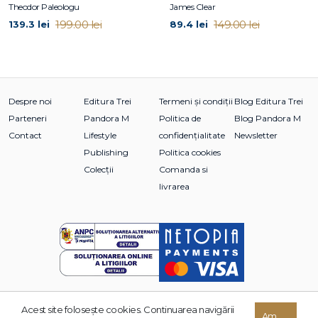
Theodor Paleologu
James Clear
199.00 lei
149.00 lei
139.3 lei
89.4 lei
Despre noi
Editura Trei
Termeni și condiții
Blog Editura Trei
Parteneri
Pandora M
Politica de
Blog Pandora M
Contact
Lifestyle
confidențialitate
Newsletter
Publishing
Politica cookies
Colecții
Comanda si
livrarea
Acest site foloseşte cookies. Continuarea navigării
Am
© 2026 Grupul Editorial TREI. Toate drepturile rezervate.