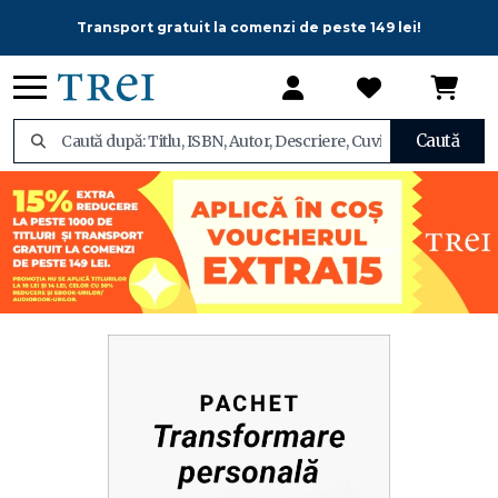
Transport gratuit la comenzi de peste 149 lei!
Caută