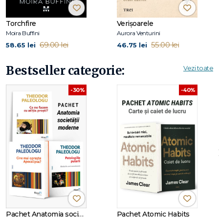
Torchfire
Verișoarele
Moira Buffini
Aurora Venturini
69.00 lei
55.00 lei
58.65 lei
46.75 lei
Bestseller categorie:
Vezi toate
-30%
-40%
Pachet Anatomia societății moderne
Pachet Atomic Habits