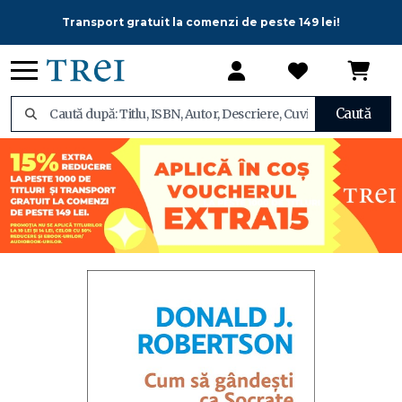
Transport gratuit la comenzi de peste 149 lei!
Caută