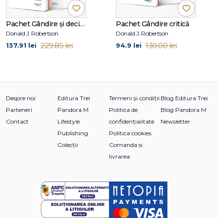
Pachet Gândire și decizie
Pachet Gândire critică
Donald J. Robertson
Donald J. Robertson
229.85 lei
130.00 lei
137.91 lei
94.9 lei
Despre noi
Editura Trei
Termeni și condiții
Blog Editura Trei
Parteneri
Pandora M
Politica de
Blog Pandora M
Contact
Lifestyle
confidențialitate
Newsletter
Publishing
Politica cookies
Colecții
Comanda si
livrarea