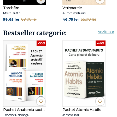
✔ celor interesați de procesul de evaluare și decizie
Torchfire
Verișoarele
✔ pasionaților de dialog și paradoxuri
Moira Buffini
Aurora Venturini
✔ celor interesați de participarea civică și critica socială
69.00 lei
55.00 lei
58.65 lei
46.75 lei
Bestseller categorie:
Vezi toate
-30%
-40%
Pachet Anatomia societății moderne
Pachet Atomic Habits
Theodor Paleologu
James Clear