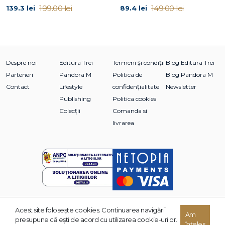
199.00 lei
149.00 lei
139.3 lei
89.4 lei
Despre noi
Editura Trei
Termeni și condiții
Blog Editura Trei
Parteneri
Pandora M
Politica de
Blog Pandora M
Contact
Lifestyle
confidențialitate
Newsletter
Publishing
Politica cookies
Colecții
Comanda si
livrarea
Acest site foloseşte cookies. Continuarea navigării
Am
© 2026 Grupul Editorial TREI. Toate drepturile rezervate.
presupune că eşti de acord cu utilizarea cookie-urilor.
înțeles