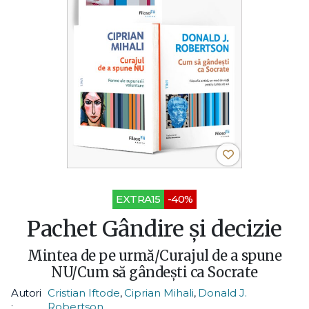
EXTRA15
-40%
Pachet Gândire și decizie
Mintea de pe urmă/Curajul de a spune
NU/Cum să gândești ca Socrate
Autori
Cristian Iftode
,
Ciprian Mihali
,
Donald J.
:
Robertson