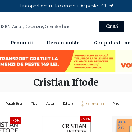
Transport gratuit la comenzi de peste 149 lei!
Caută
Promoții
Recomandări
Grupul editori
Cristian Iftode
Popularitate
Titlu
Autor
Editura
Preț
Cele mai noi
-30%
-40%