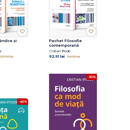
ndire și
Pachet Filosofie
contemporană
e
Cristian Iftode
92.91 lei
229.85 lei
154.85 lei
-30%
-40%