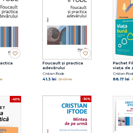
ractica
Foucault și practica
Pachet Fi
adevărului
viața de z
Cristian Iftode
Cristian Iftod
41.3 lei
88.17 lei
ei
59.00 lei
-30%
-40%