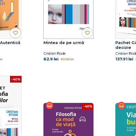
 Autentică
Mintea de pe urmă
Pachet Gâ
decizie
Cristian Iftode
Cristian Iftod
62.9 lei
137.91 lei
ei
89.85 lei
-40%
-40%