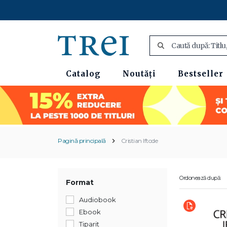
Catalog
Noutăți
Bestseller
Pagină principală
Cristian Iftode
Ordonează după:
Format
Audiobook
Ebook
Tiparit