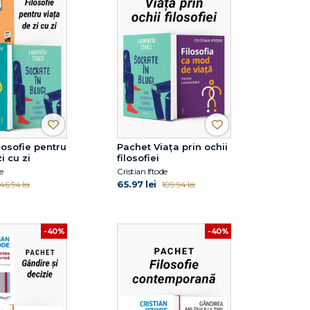
losofie pentru
Pachet Viața prin ochii
i cu zi
filosofiei
e
Cristian Iftode
65.97 lei
146.94 lei
109.94 lei
-40%
-40%