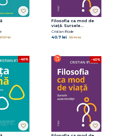
nă
Filosofia ca mod de
viață. Sursele
autenticității
e
Cristian Iftode
40.7 lei
7.57 lei
58.14 lei
-40%
-40%
nă
Filosofia ca mod de