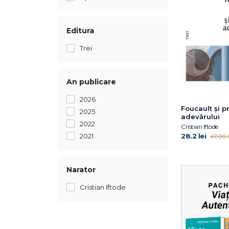
Editura
Trei
An publicare
2026
Foucault și p
2025
adevărului
2022
Cristian Iftode
28.2 lei
2021
47.00 l
Narator
Cristian Iftode