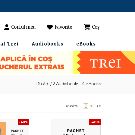
Contul meu
Favorite
Coș
al Trei
Audiobooks
eBooks
16 cărți / 2 Audiobooks · 4 eBooks
Afișează:
30
60
-40%
-40%