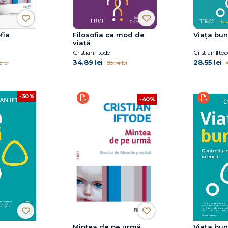
fia
Filosofia ca mod de
Viața bu
viață
Cristian Iftode
Cristian Iftod
34.89 lei
28.55 lei
 lei
58.14 lei
4
-30%
-40%
Mintea de pe urmă
Viața bu