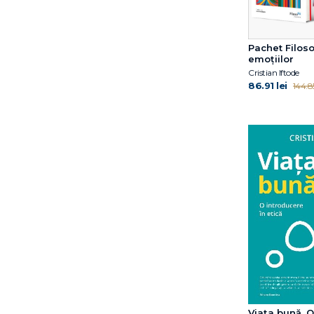
Pachet Filoso
emoțiilor
Cristian Iftode
86.91 lei
144.85
Viața bună. O