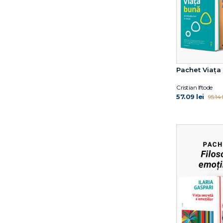
Pachet Viața
Cristian Iftode
57.09 lei
95.14 l