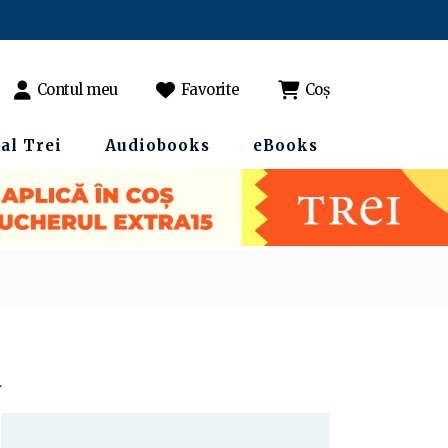
Contul meu
Favorite
Coș
al Trei
Audiobooks
eBooks
ă