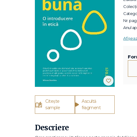
Colecții
Categor
Nr. pagi
Anul apa
Afișea
For
Citește
Ascultă
sample
fragment
Descriere