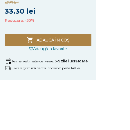
47.57 lei
33.30 lei
Reducere: -30%
ADAUGĂ ÎN COȘ
Adaugă la favorite
Termen estimativ de livrare:
3-9 zile lucrătoare
Livrare gratuită pentru comenzi peste 149 lei