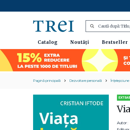
Catalog
Noutăți
Bestseller
Pagină principală
Dezvoltare personală
Înțelepciune ș
EXTRA1
Via
Autor :
Editura: