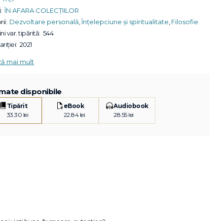
:
ÎN AFARA COLECȚIILOR
ii:
Dezvoltare personală
,
Înțelepciune și spiritualitate
,
Filosofie
ni var. tipărită:
544
riției:
2021
ză mai mult
mate disponibile
Tipărit
eBook
Audiobook
33.30 lei
22.84 lei
28.55 lei