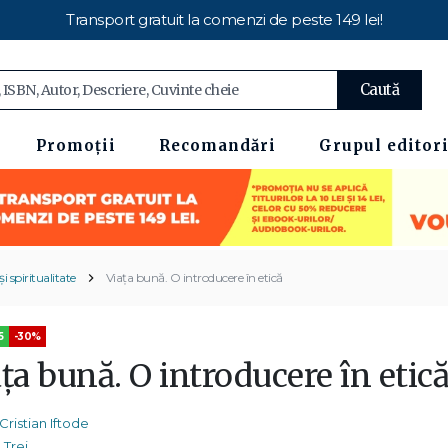
Transport gratuit la comenzi de peste 149 lei!
Caută
Promoții
Recomandări
Grupul editori
i spiritualitate
Viața bună. O introducere în etică
5
-30%
ța bună. O introducere în etic
Cristian Iftode
Trei